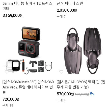
53mm 티타늄 실버 + T2 트랜스
글 인피니티 스텐
미터
2,030,000
원
3,159,000
원
구매
7
[인스타360/Insta360] 인스타360
[헬시온/HALCYON] 벡터 핀 (핀
Ace Pro2 듀얼 배터리 다이브 번
무게 자율 변경 가능)
들
570,000
5
원
600,000
원
%
720,000
원
구매
4
구매
15