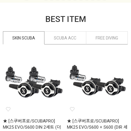
BEST ITEM
SKIN SCUBA
SCUBA ACC
FREE DIVING
★ [스쿠버프로/SCUBAPRO]
★ [스쿠버프로/SCUBAPRO]
MK25 EVO/S600 DIN 2세트 (더
MK25 EVO/S600 + S600 (DIR 세