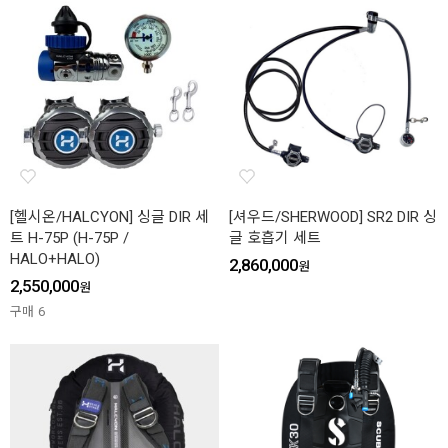
[헬시온/HALCYON] 싱글 DIR 세
[셔우드/SHERWOOD] SR2 DIR 싱
트 H-75P (H-75P /
글 호흡기 세트
HALO+HALO)
2,860,000
원
2,550,000
원
구매
6