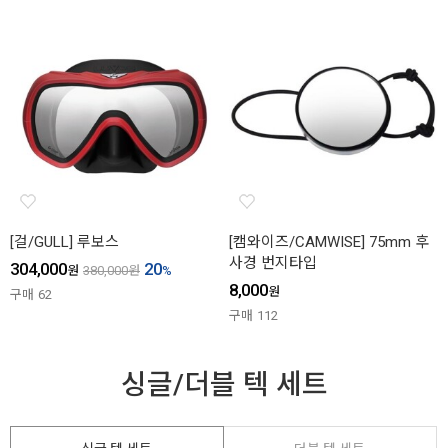
[걸/GULL] 루보스
[캠와이즈/CAMWISE] 75mm 후
사경 번지타입
304,000
20
원
380,000
원
%
8,000
원
구매
62
구매
112
싱글/더블 텍 세트