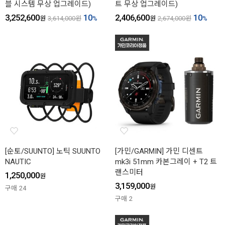
블 시스템 무상 업그레이드)
트 무상 업그레이드)
3,252,600
10
2,406,600
10
원
3,614,000
원
%
원
2,674,000
원
%
[순토/SUUNTO] 노틱 SUUNTO
[가민/GARMIN] 가민 디센트
NAUTIC
mk3i 51mm 카본그레이 + T2 트
랜스미터
1,250,000
원
3,159,000
원
구매
24
구매
2