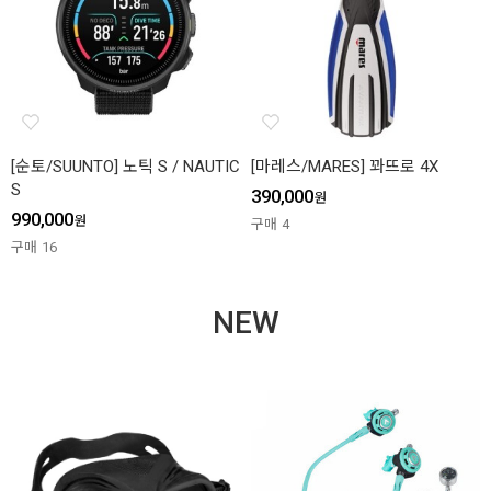
[순토/SUUNTO] 노틱 S / NAUTIC
[마레스/MARES] 꽈뜨로 4X
S
390,000
원
990,000
원
구매
4
구매
16
NEW