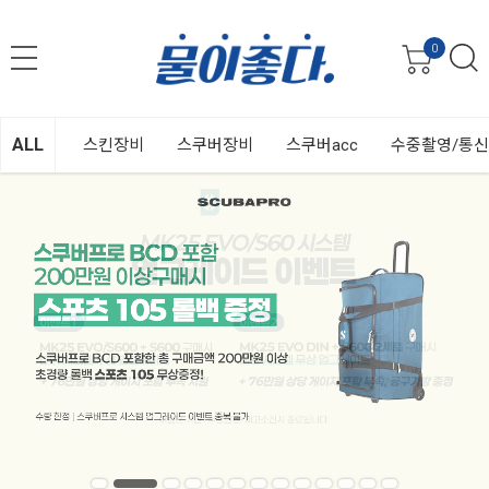
0
ALL
스킨장비
스쿠버장비
스쿠버acc
수중촬영/통