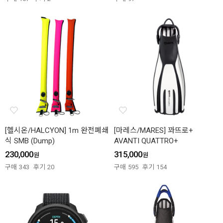
[헬시온/HALCYON] 1m 완전폐쇄
[마레스/MARES] 꽈뜨로+
식 SMB (Dump)
AVANTI QUATTRO+
230,000
315,000
원
원
구매
343
후기
20
구매
595
후기
154