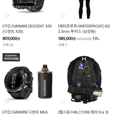
[가민/GARMIN] DESCENT X30
[워터프루프/WATERPROOF] W2
(디센트 X30)
2.5mm 투피스 (남성용)
859,000
585,000
10
원
원
650,000
원
%
구매
32
구매
7
[가민/GARMIN] 디센트 Mk3i
[헬시온/HALCYON] 에라 Era 싱