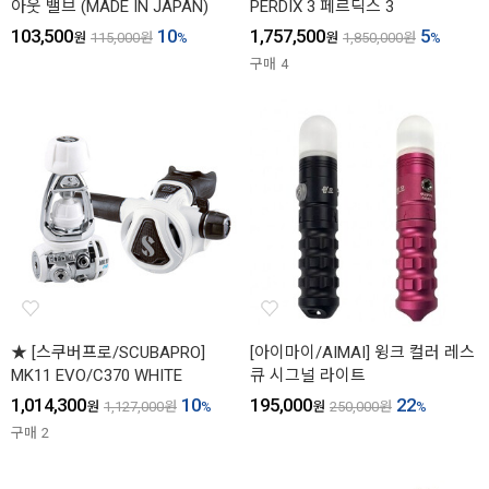
아웃 밸브 (MADE IN JAPAN)
PERDIX 3 페르딕스 3
103,500
10
1,757,500
5
원
115,000
원
%
원
1,850,000
원
%
구매
4
★ [스쿠버프로/SCUBAPRO]
[아이마이/AIMAI] 윙크 컬러 레스
MK11 EVO/C370 WHITE
큐 시그널 라이트
1,014,300
10
195,000
22
원
1,127,000
원
%
원
250,000
원
%
구매
2