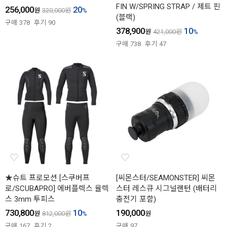
FIN W/SPRING STRAP / 제트 핀
256,000
20
원
320,000
원
%
(블랙)
구매
378
후기
90
378,900
10
원
421,000
원
%
구매
738
후기
47
★슈트 프로모션 [스쿠버프
[씨몬스터/SEAMONSTER] 씨몬
로/SCUBAPRO] 에버플렉스 율렉
스터 레스큐 시그널랜턴 (배터리
스 3mm 투피스
충전기 포함)
730,800
10
190,000
원
812,000
원
%
원
구매
167
후기
2
구매
97