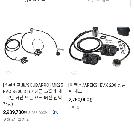
싱글 텍 세트
더블 텍 세트
[스쿠버프로/SCUBAPRO] MK25
[아펙스/APEKS] EVX 200 싱글
EVO S600 DIR / 싱글 호흡기 세
텍 세트
트 (딘 버전 또는 요크 버전 선택
2,750,000
원
가능)
구매
6
2,909,700
10
원
3,233,000
원
%
구매
43
후기
4