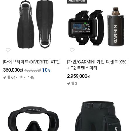
[다이브라이트/DIVERITE] XT핀
[가민/GARMIN] 가민 디센트 X50i
+ T2 트랜스미터
360,000
10
원
400,000
원
%
2,959,000
원
구매
647
후기
146
구매
3