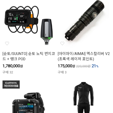
[순토/SUUNTO] 순토 노틱 번지코
[아이마이/AIMAI] 엑스칼리버 V2
드 + 탱크 POD
(초록색 레이져 포인트)
1,780,000
175,000
21
원
원
220,000
원
%
구매
32
구매
3