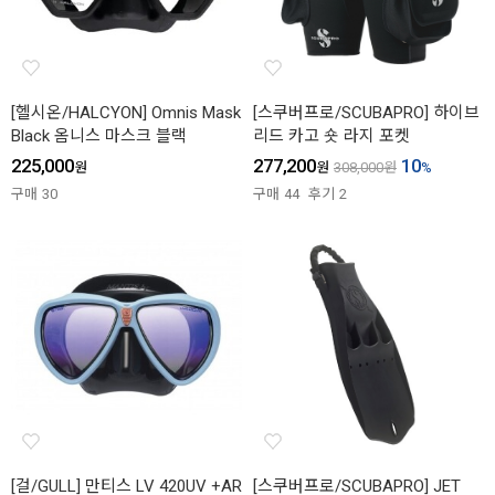
[헬시온/HALCYON] Omnis Mask
[스쿠버프로/SCUBAPRO] 하이브
Black 옴니스 마스크 블랙
리드 카고 숏 라지 포켓
225,000
277,200
10
원
원
308,000
원
%
구매
30
구매
44
후기
2
[걸/GULL] 만티스 LV 420UV +AR
[스쿠버프로/SCUBAPRO] JET