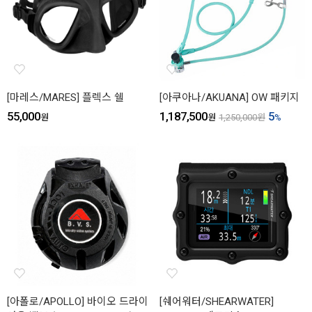
[마레스/MARES] 플렉스 쉘
[아쿠아나/AKUANA] OW 패키지
55,000
1,187,500
5
원
원
1,250,000
원
%
[아폴로/APOLLO] 바이오 드라이
[쉐어워터/SHEARWATER]