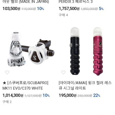
아웃 밸브 (MADE IN JAPAN)
PERDIX 3 페르딕스 3
103,500
10
1,757,500
5
원
115,000
원
%
원
1,850,000
원
%
구매
4
★ [스쿠버프로/SCUBAPRO]
[아이마이/AIMAI] 윙크 컬러 레스
MK11 EVO/C370 WHITE
큐 시그널 라이트
1,014,300
10
195,000
22
원
1,127,000
원
%
원
250,000
원
%
구매
2