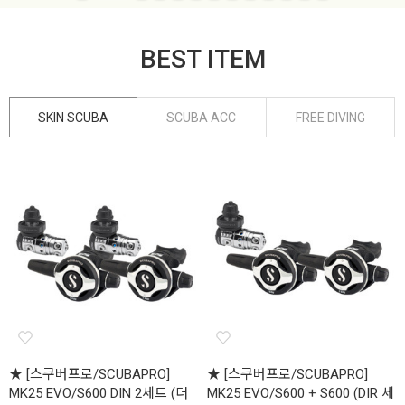
BEST ITEM
SKIN SCUBA
SCUBA ACC
FREE DIVING
★ [스쿠버프로/SCUBAPRO]
★ [스쿠버프로/SCUBAPRO]
MK25 EVO/S600 DIN 2세트 (더
MK25 EVO/S600 + S600 (DIR 세