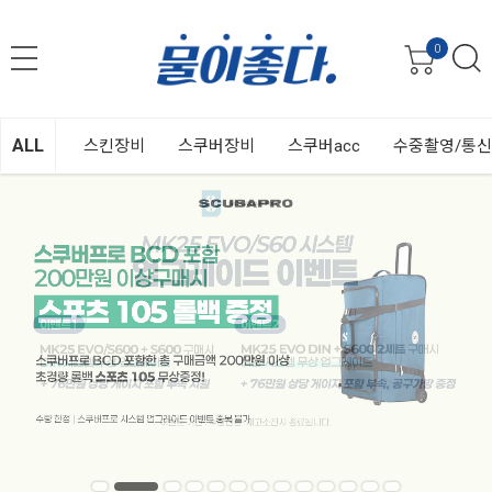
0
ALL
스킨장비
스쿠버장비
스쿠버acc
수중촬영/통