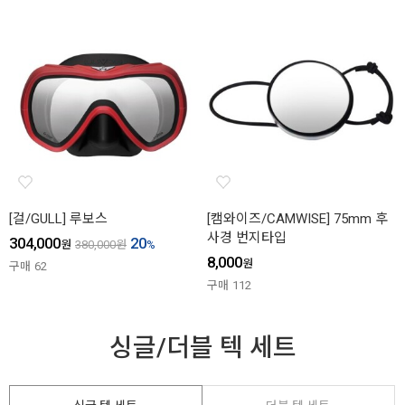
[걸/GULL] 루보스
[캠와이즈/CAMWISE] 75mm 후
사경 번지타입
304,000
20
원
380,000
원
%
8,000
원
구매
62
구매
112
싱글/더블 텍 세트