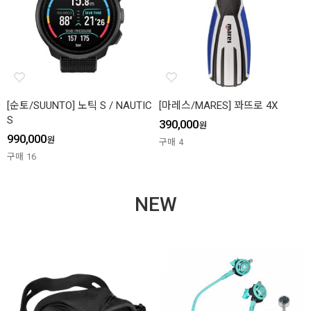
[순토/SUUNTO] 노틱 S / NAUTIC
[마레스/MARES] 꽈뜨로 4X
S
390,000
원
990,000
원
구매
4
구매
16
NEW