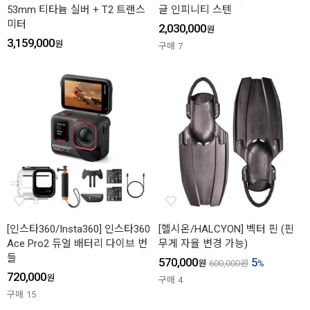
53mm 티타늄 실버 + T2 트랜스
글 인피니티 스텐
미터
2,030,000
원
3,159,000
원
구매
7
[인스타360/Insta360] 인스타360
[헬시온/HALCYON] 벡터 핀 (핀
Ace Pro2 듀얼 배터리 다이브 번
무게 자율 변경 가능)
들
570,000
5
원
600,000
원
%
720,000
원
구매
4
구매
15