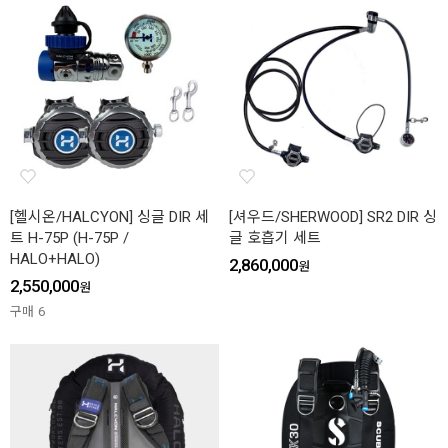
[헬시온/HALCYON] 싱글 DIR 세
[셔우드/SHERWOOD] SR2 DIR 싱
트 H-75P (H-75P /
글 호흡기 세트
HALO+HALO)
2,860,000
원
2,550,000
원
구매
6