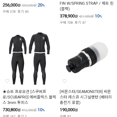
FIN W/SPRING STRAP / 제트 핀
256,000
20
원
320,000
원
%
(블랙)
구매
378
후기
90
378,900
10
원
421,000
원
%
구매
738
후기
47
★슈트 프로모션 [스쿠버프
[씨몬스터/SEAMONSTER] 씨몬
로/SCUBAPRO] 에버플렉스 율렉
스터 레스큐 시그널랜턴 (배터리
스 3mm 투피스
충전기 포함)
730,800
10
190,000
원
812,000
원
%
원
구매
167
후기
2
구매
97