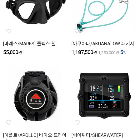
[마레스/MARES] 플렉스 쉘
[아쿠아나/AKUANA] OW 패키지
55,000
1,187,500
5
원
원
1,250,000
원
%
[아폴로/APOLLO] 바이오 드라이
[쉐어워터/SHEARWATER]