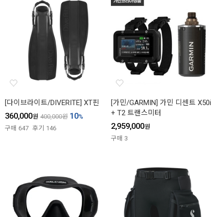
[다이브라이트/DIVERITE] XT핀
[가민/GARMIN] 가민 디센트 X50i
+ T2 트랜스미터
360,000
10
원
400,000
원
%
2,959,000
원
구매
647
후기
146
구매
3