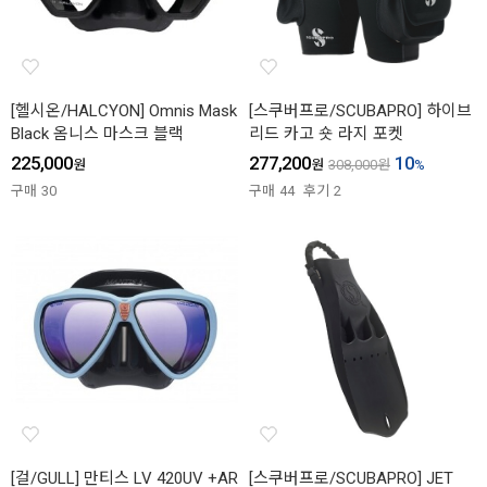
[헬시온/HALCYON] Omnis Mask
[스쿠버프로/SCUBAPRO] 하이브
Black 옴니스 마스크 블랙
리드 카고 숏 라지 포켓
225,000
277,200
10
원
원
308,000
원
%
구매
30
구매
44
후기
2
[걸/GULL] 만티스 LV 420UV +AR
[스쿠버프로/SCUBAPRO] JET