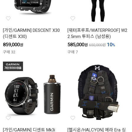
[가민/GARMIN] DESCENT X30
[워터프루프/WATERPROOF] W2
(디센트 X30)
2.5mm 투피스 (남성용)
859,000
585,000
10
원
원
650,000
원
%
구매
32
구매
7
[가민/GARMIN] 디센트 Mk3i
[헬시온/HALCYON] 에라 Era 싱