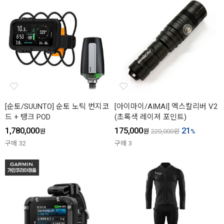
[순토/SUUNTO] 순토 노틱 번지코
[아이마이/AIMAI] 엑스칼리버 V2
드 + 탱크 POD
(초록색 레이져 포인트)
1,780,000
175,000
21
원
원
220,000
원
%
구매
32
구매
3