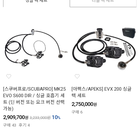
싱글 텍 세트
더블 텍 세트
[스쿠버프로/SCUBAPRO] MK25
[아펙스/APEKS] EVX 200 싱글
EVO S600 DIR / 싱글 호흡기 세
텍 세트
트 (딘 버전 또는 요크 버전 선택
2,750,000
원
가능)
구매
6
2,909,700
10
원
3,233,000
원
%
구매
43
후기
4