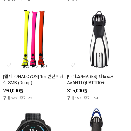
[헬시온/HALCYON] 1m 완전폐쇄
[마레스/MARES] 꽈뜨로+
식 SMB (Dump)
AVANTI QUATTRO+
230,000
315,000
원
원
구매
343
후기
20
구매
594
후기
154