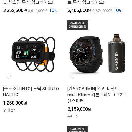
블 시스템 무상 업그레이드)
트 무상 업그레이드)
3,252,600
10
2,406,600
10
원
3,614,000
원
%
원
2,674,000
원
%
[순토/SUUNTO] 노틱 SUUNTO
[가민/GARMIN] 가민 디센트
NAUTIC
mk3i 51mm 카본그레이 + T2 트
랜스미터
1,250,000
원
3,159,000
원
구매
24
구매
2