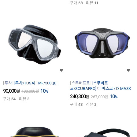
구매
68
리뷰
11
투사
[투사/TUSA] TM-7500QB
스쿠버프로
[스쿠버프
로/SCUBAPRO] 디 마스크 / D-MASK
90,000
10
원
100,000
원
%
240,300
10
원
267,000
원
%
구매
54
리뷰
3
구매
43
리뷰
2