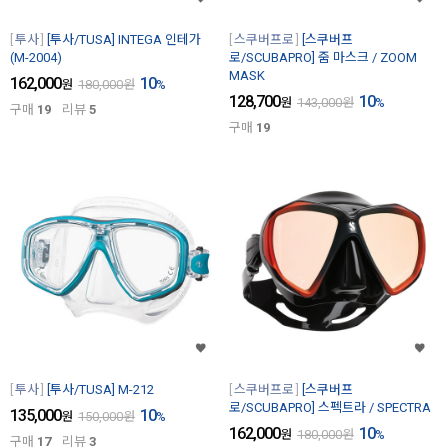
투사
[투사/TUSA] INTEGA 인테가
스쿠버프로
[스쿠버프
(M-2004)
로/SCUBAPRO] 줌 마스크 / ZOOM
MASK
162,000
10
원
180,000
원
%
128,700
10
원
143,000
원
%
구매
19
리뷰
5
구매
19
투사
[투사/TUSA] M-212
스쿠버프로
[스쿠버프
로/SCUBAPRO] 스펙트라 / SPECTRA
135,000
10
원
150,000
원
%
162,000
10
원
180,000
원
%
구매
17
리뷰
3