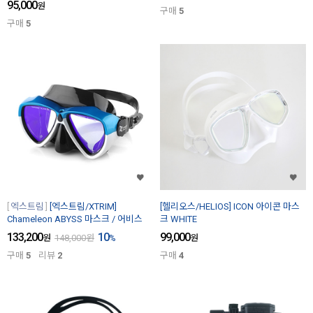
95,000
원
구매
5
구매
5
엑스트림
[엑스트림/XTRIM]
[헬리오스/HELIOS] ICON 아이콘 마스
Chameleon ABYSS 마스크 / 어비스
크 WHITE
133,200
10
99,000
원
148,000
원
%
원
구매
5
리뷰
2
구매
4