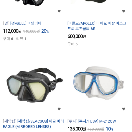
걸
[걸/GULL] 아넬리아
[아폴로/APOLLO] 바이오 메탈 마스크
프로 로즈골드 AR
112,000
20
원
140,000
원
%
600,000
원
구매
6
리뷰
1
구매
6
쎄악섭
[쎄악섭/SEACSUB] 이글 미러
투사
[투사/TUSA] M-212QW
EAGLE (MIRRORED LENSES)
135,000
10
원
150,000
원
%