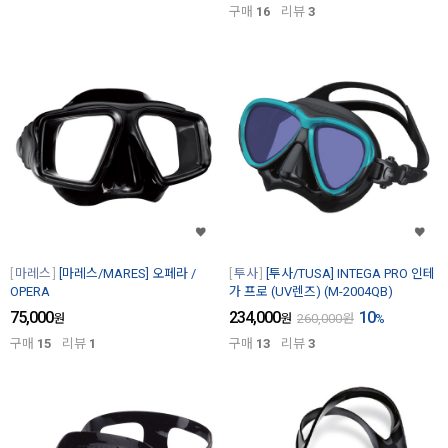
구매
16
리뷰
3
마레스
[마레스/MARES] 오페라 /
투사
[투사/TUSA] INTEGA PRO 인테
OPERA
가 프로 (UV렌즈) (M-2004QB)
75,000
234,000
10
원
원
260,000
원
%
구매
15
리뷰
1
구매
13
리뷰
3