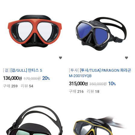
걸
[걸/GULL] 만티스 5
투사
[투사/TUSA] PARAGON 파라곤
M-2001SYQB
136,000
20
원
170,000
원
%
315,000
10
원
350,000
원
%
구매
259
리뷰
54
구매
216
리뷰
18