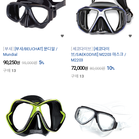
부샤
[부샤/BEUCHAT] 문디알 /
세코다이브
[세코다이
Mundial
브/SAEKODIVE] M2203 마스크 /
M2203
90,250
5
원
95,000
원
%
72,000
10
원
80,000
원
%
구매
13
구매
13