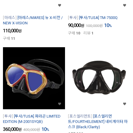
마레스
[마레스/MARES] 뉴 X-비전 /
투사
[투사/TUSA] TM-7500Q
NEW X-VISION
90,000
10
원
100,000
원
%
110,000
원
구매
10
리뷰
1
구매
11
투사
[투사/TUSA] 파라곤 LIMITED
포스엘리먼트
[포스엘리먼
EDITION (M-2001SYQB)
트/FOURTHELEMENT] 네비게이터 마
스크 (Black/Clarity)
360,000
10
원
400,000
원
%