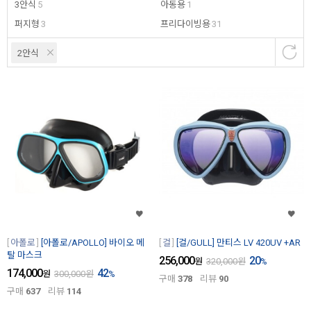
3안식
5
아동용
1
퍼지형
3
프리다이빙용
31
2안식
아폴로
[아폴로/APOLLO] 바이오 메
걸
[걸/GULL] 만티스 LV 420UV +AR
탈 마스크
256,000
20
원
320,000
원
%
174,000
42
원
300,000
원
%
구매
378
리뷰
90
구매
637
리뷰
114