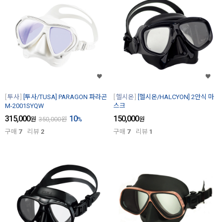
투사
[투사/TUSA] PARAGON 파라곤
헬시온
[헬시온/HALCYON] 2안식 마
M-2001SYQW
스크
315,000
10
150,000
원
350,000
원
%
원
구매
7
리뷰
2
구매
7
리뷰
1