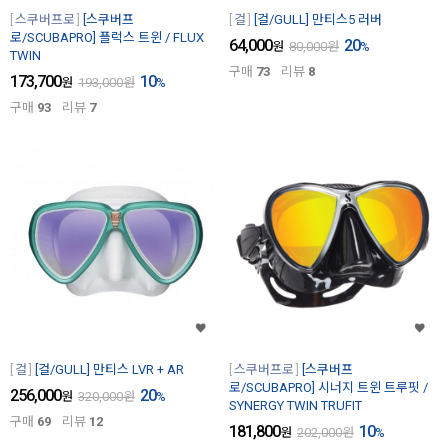
스쿠버프로
[스쿠버프
걸
[걸/GULL] 만티스5 러버
로/SCUBAPRO] 플럭스 트윈 / FLUX
64,000
20
원
80,000
원
%
TWIN
구매
73
리뷰
8
173,700
10
원
193,000
원
%
구매
93
리뷰
7
걸
[걸/GULL] 만티스 LVR + AR
스쿠버프로
[스쿠버프
로/SCUBAPRO] 시너지 트윈 트루핏 /
256,000
20
원
320,000
원
%
SYNERGY TWIN TRUFIT
구매
69
리뷰
12
181,800
10
원
202,000
원
%