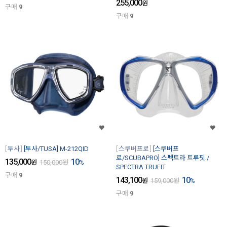
255,000
원
구매
9
구매
9
투사
[투사/TUSA] M-212QID
스쿠버프로
[스쿠버프
로/SCUBAPRO] 스펙트라 트루핏 /
135,000
10
원
150,000
원
%
SPECTRA TRUFIT
구매
9
143,100
10
원
159,000
원
%
구매
9