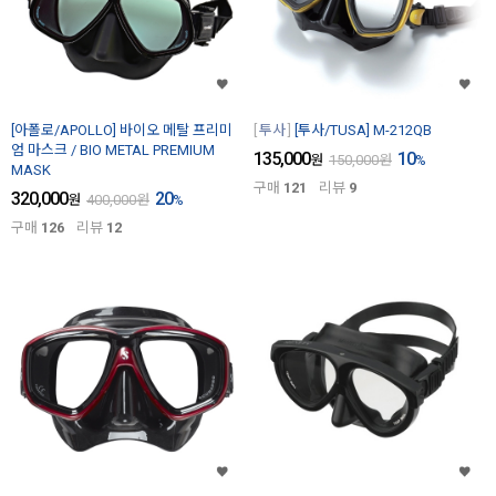
[아폴로/APOLLO] 바이오 메탈 프리미
투사
[투사/TUSA] M-212QB
엄 마스크 / BIO METAL PREMIUM
135,000
10
원
150,000
원
%
MASK
구매
121
리뷰
9
320,000
20
원
400,000
원
%
구매
126
리뷰
12