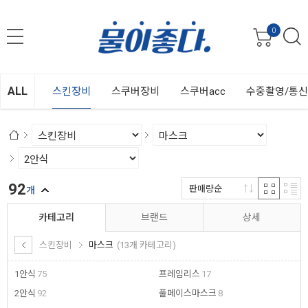
0
ALL
스킨장비
스쿠버장비
스쿠버acc
수중촬영/통
92
판매량순
개
카테고리
브랜드
상세
스킨장비
마스크
(13개 카테고리)
1안식
75
프레임리스
17
2안식
92
풀페이스마스크
8