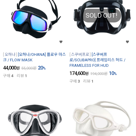
SOLD OUT!
오하나
[오하나/OHANA] 플로우 마스
스쿠버프로
[스쿠버프
크 / FLOW MASK
로/SCUBAPRO] 프레임리스 허드 /
FRAMELESS FOR HUD
44,000
20
원
55,000
원
%
174,600
10
원
194,000
원
%
구매
4
리뷰
1
구매
3
리뷰
1