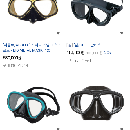
[아폴로/APOLLO] 바이오 메탈 마스크
걸
[걸/GULL] 만티스
프로 / BIO METAL MASK PRO
104,000
20
원
130,000
원
%
530,000
원
구매
20
리뷰
1
구매
35
리뷰
4