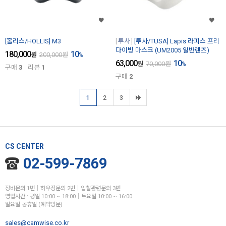
[홀리스/HOLLIS] M3
투사
[투사/TUSA] Lapis 라피스 프리
다이빙 마스크 (UM2005 일반렌즈)
180,000
10
원
200,000
원
%
63,000
10
원
70,000
원
%
구매
3
리뷰
1
구매
2
1
2
3
CS CENTER
02-599-7869
장비문의 1번│하우징문의 2번│입찰관련문의 3번
영업시간 : 평일 10:00 ~ 18:00│토요일 10:00 ~ 16:00
일요일 공휴일 (예약방문)
sales@camwise.co.kr