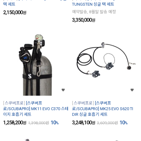
텍 세트
TUNGSTEN 싱글 텍 세트
2,150,000
예약발송, 8월말 발송 예정
원
3,350,000
원
스쿠버프로
[스쿠버프
스쿠버프로
[스쿠버프
로/SCUBAPRO] MK11 EVO C370 스테
로/SCUBAPRO] MK25 EVO S620 TI
이지 호흡기 세트
DIR 싱글 호흡기 세트
1,258,200
10
3,248,100
10
원
1,398,000
원
%
원
3,609,000
원
%