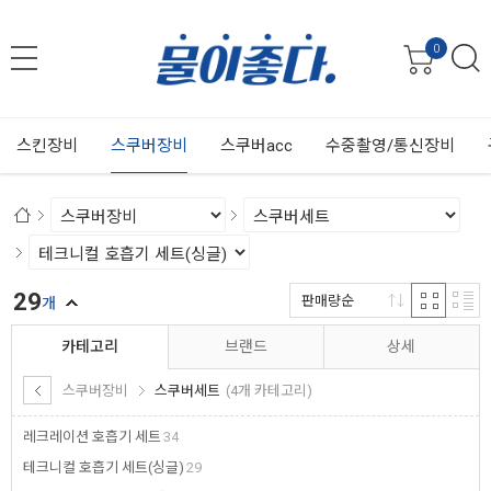
0
스킨장비
스쿠버장비
스쿠버acc
수중촬영/통신장비
29
판매량순
개
카테고리
브랜드
상세
스쿠버장비
스쿠버세트
(4개 카테고리)
레크레이션 호흡기 세트
34
테크니컬 호흡기 세트(싱글)
29