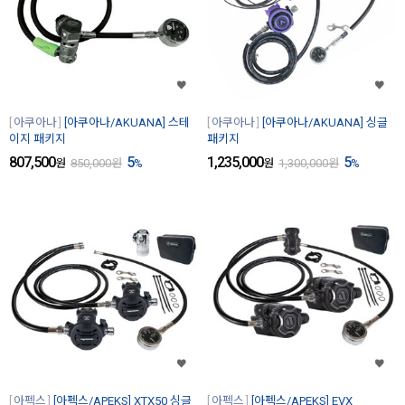
아쿠아나
[아쿠아나/AKUANA] 스테
아쿠아나
[아쿠아나/AKUANA] 싱글
이지 패키지
패키지
807,500
5
1,235,000
5
원
850,000
원
%
원
1,300,000
원
%
아펙스
[아펙스/APEKS] XTX50 싱글
아펙스
[아펙스/APEKS] EVX