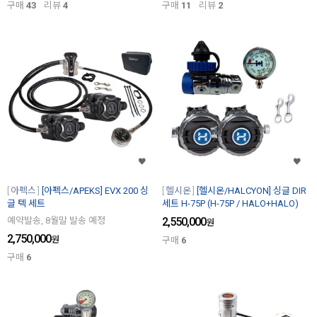
구매
43
리뷰
4
구매
11
리뷰
2
아펙스
[아펙스/APEKS] EVX 200 싱
헬시온
[헬시온/HALCYON] 싱글 DIR
글 텍 세트
세트 H-75P (H-75P / HALO+HALO)
예약발송, 8월말 발송 예정
2,550,000
원
2,750,000
원
구매
6
구매
6