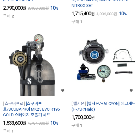
NITROX SET
2,790,000
10
원
3,100,000
원
%
1,715,400
10
원
1,906,000
원
%
구매
2
구매
1
스쿠버프로
[스쿠버프
헬시온
[헬시온/HALCYON] 데코세트
로/SCUBAPRO] MK25 EVO R195
(H-75P/Halo)
GOLD 스테이지 호흡기 세트
1,700,000
원
1,533,600
10
원
1,704,000
원
%
구매
1
구매
1