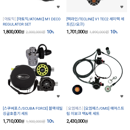
아토믹
[아토믹/ATOMIC] M1 DECO
[텍라인/TECLINE] V1 TEC2 세미텍 세
REGULATOR SET
트(딘/요크)
1,800,000
10
1,701,000
10
원
2,000,000
원
%
원
1,890,000
원
%
[스쿠버포스/SCUBA FORCE] 블랙데빌
오엠에스
[오엠에스/OMS] 에어스트
싱글호흡기 세트
림 이보크 텍&렉 세트
1,710,000
10
2,430,000
원
1,900,000
원
%
원