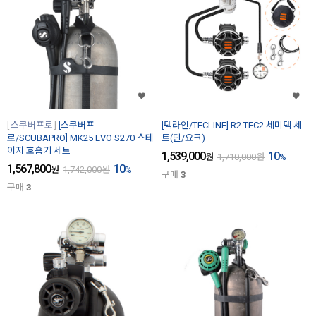
스쿠버프로
[스쿠버프
[텍라인/TECLINE] R2 TEC2 세미텍 세
로/SCUBAPRO] MK25 EVO S270 스테
트(딘/요크)
이지 호흡기 세트
1,539,000
10
원
1,710,000
원
%
1,567,800
10
원
1,742,000
원
%
구매
3
구매
3