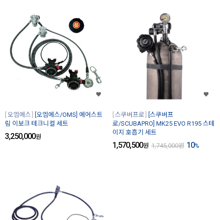
오엠에스
[오엠에스/OMS] 에어스트
스쿠버프로
[스쿠버프
림 이보크 테크니컬 세트
로/SCUBAPRO] MK25 EVO R195 스테
이지 호흡기 세트
3,250,000
원
1,570,500
10
원
1,745,000
원
%