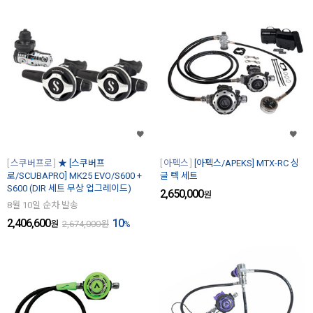
스쿠버프로
★ [스쿠버프
아펙스
[아펙스/APEKS] MTX-RC 싱
로/SCUBAPRO] MK25 EVO/S600 +
글 텍 세트
S600 (DIR 세트 무상 업그레이드)
2,650,000
원
8월 10일 순차 발송
2,406,600
10
원
2,674,000
원
%