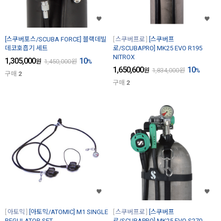
[스쿠버포스/SCUBA FORCE] 블랙데빌
스쿠버프로
[스쿠버프
데코호흡기 세트
로/SCUBAPRO] MK25 EVO R195
NITROX
1,305,000
10
원
1,450,000
원
%
1,650,600
10
원
1,834,000
원
%
구매
2
구매
2
아토믹
[아토믹/ATOMIC] M1 SINGLE
스쿠버프로
[스쿠버프
REGULATOR SET
로/SCUBAPRO] MK25 EVO S270