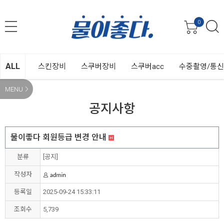
0
ALL
스킨장비
스쿠버장비
스쿠버acc
수중촬영/통
MENU
공지사항
물이좋다 회원등급 변경 안내
분류
[공지]
작성자
등록일
2025-09-24 15:33:11
조회수
5,739