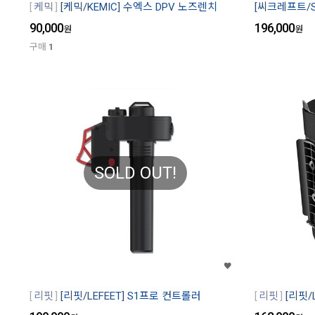
케믹
[케믹/KEMIC] 수엑스 DPV 노즈렌치
[씨크레프트/S
90,000
196,000
원
원
구매
1
SOLD OUT!
리핏
[리핏/LEFEET] S1프로 컨트롤러
리핏
[리핏/