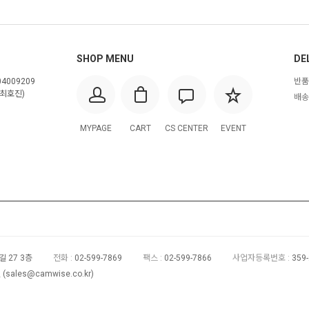
SHOP MENU
DE
4009209
반품
최호진)
배송
MYPAGE
CART
CS CENTER
EVENT
 27 3층
전화 :
02-599-7869
팩스 :
02-599-7866
사업자등록번호 :
359
(
sales@camwise.co.kr
)