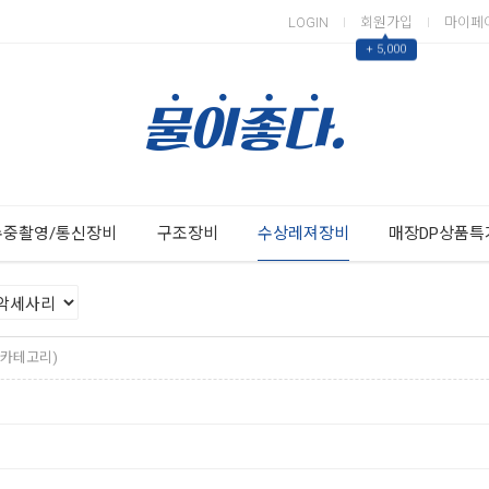
LOGIN
회원가입
마이페
▲
+ 5,000
Next
Previous
수중촬영/통신장비
구조장비
수상레져장비
매장DP상품특
개 카테고리)