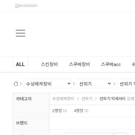
검색
BOOKMARK
ALL
스킨장비
스쿠버장비
스쿠버acc
카테고리
수상레져장비
선외기
선외기 악세사리
(2
2행정
16
4행정
10
브랜드