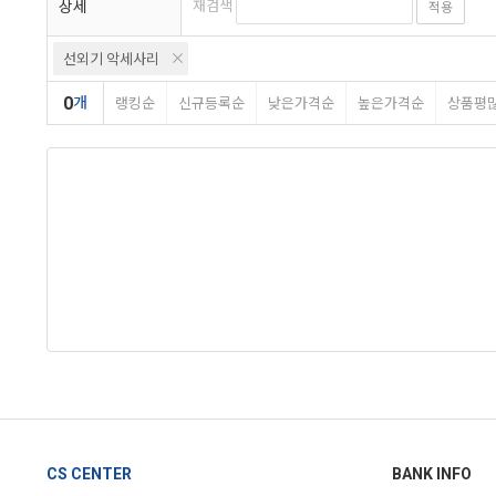
상세
재검색
적용
선외기 악세사리
0
개
랭킹순
신규등록순
낮은가격순
높은가격순
상품평
CS CENTER
BANK INFO