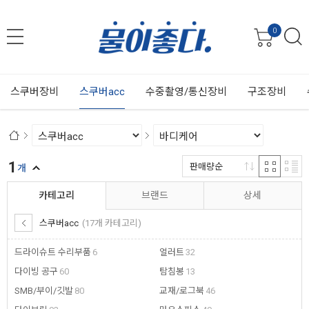
0
스쿠버장비
스쿠버acc
수중촬영/통신장비
구조장비
1
판매량순
개
카테고리
브랜드
상세
스쿠버acc
(17개 카테고리)
드라이슈트 수리부품
6
얼러트
32
다이빙 공구
60
탐침봉
13
SMB/부이/깃발
80
교재/로그북
46