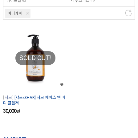
다이브릴
93
마우스피스
49
바디케어
SOLD OUT!
샤르
[샤르/SHAR] 샤르 페이스 앤 바
디 클렌저
30,000
원