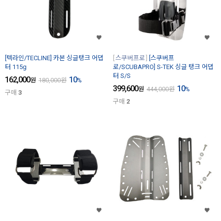
[텍라인/TECLINE] 카본 싱글탱크 어댑
스쿠버프로
[스쿠버프
터 115g
로/SCUBAPRO] S-TEK 싱글 탱크 어댑
터 S/S
162,000
10
원
180,000
원
%
399,600
10
원
444,000
원
%
구매
3
구매
2