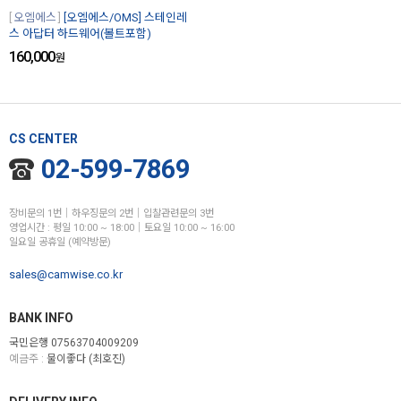
오엠에스
[오엠에스/OMS] 스테인레
스 아답터 하드웨어(볼트포함)
160,000
원
CS CENTER
02-599-7869
장비문의 1번│하우징문의 2번│입찰관련문의 3번
영업시간 : 평일 10:00 ~ 18:00│토요일 10:00 ~ 16:00
일요일 공휴일 (예약방문)
sales@camwise.co.kr
BANK INFO
국민은행 07563704009209
예금주 :
물이좋다 (최호진)