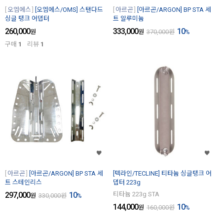
오엠에스
[오엠에스/OMS] 스탠다드
아르곤
[아르곤/ARGON] BP STA 세
싱글 탱크 어댑터
트 알루미늄
260,000
333,000
10
원
원
370,000
원
%
구매
1
리뷰
1
아르곤
[아르곤/ARGON] BP STA 세
[텍라인/TECLINE] 티타늄 싱글탱크 어
트 스테인리스
댑터 223g
297,000
10
티타늄 223g STA
원
330,000
원
%
144,000
10
원
160,000
원
%