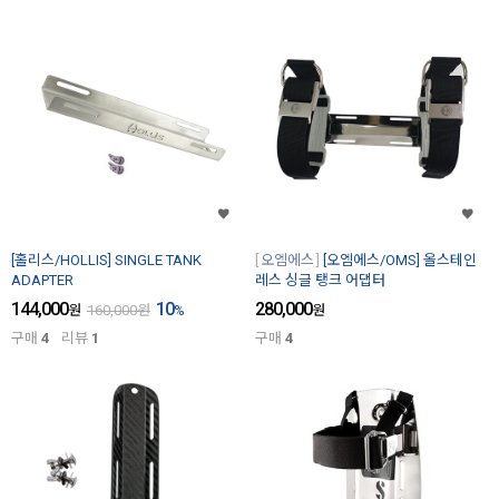
[홀리스/HOLLIS] SINGLE TANK
오엠에스
[오엠에스/OMS] 올스테인
ADAPTER
레스 싱글 탱크 어댑터
144,000
10
280,000
원
160,000
원
%
원
구매
4
리뷰
1
구매
4