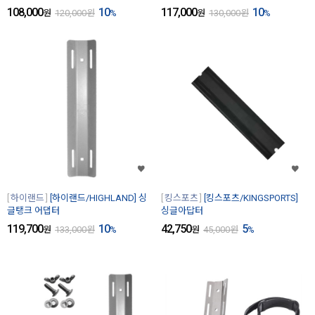
108,000
10
117,000
10
원
120,000
원
%
원
130,000
원
%
하이랜드
[하이랜드/HIGHLAND] 싱
킹스포츠
[킹스포츠/KINGSPORTS]
글탱크 어댑터
싱글아답터
119,700
10
42,750
5
원
133,000
원
%
원
45,000
원
%