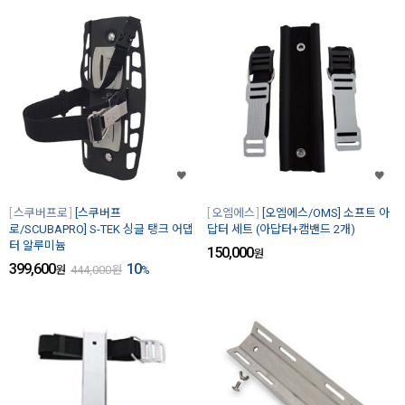
스쿠버프로
[스쿠버프
오엠에스
[오엠에스/OMS] 소프트 아
로/SCUBAPRO] S-TEK 싱글 탱크 어댑
답터 세트 (아답터+캠밴드 2개)
터 알루미늄
150,000
원
399,600
10
원
444,000
원
%