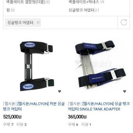
백플레이트 결합형(더블)
32
백플레이트+하네스
19
윙
55
싱글탱크 어댑터
21
싱글탱크 어댑터
헬시온
[헬시온/HALCYON] 카본 싱글
헬시온
[헬시온/HALCYON] 싱글 탱크
탱크 어답터
어답터 SINGLE TANK ADAPTER
525,000
365,000
원
원
구매
7
리뷰
2
구매
6
리뷰
1