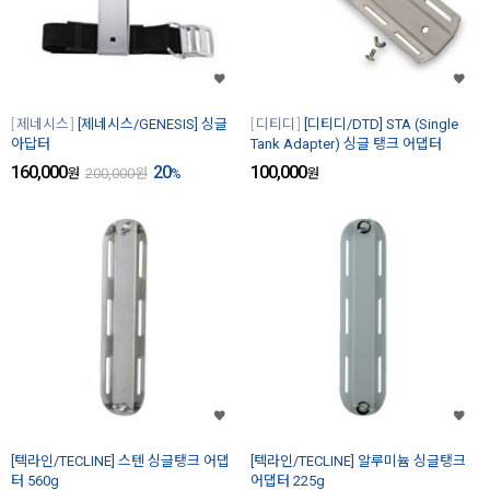
제네시스
[제네시스/GENESIS] 싱글
디티디
[디티디/DTD] STA (Single
아답터
Tank Adapter) 싱글 탱크 어댑터
160,000
20
100,000
원
200,000
원
%
원
[텍라인/TECLINE] 스텐 싱글탱크 어댑
[텍라인/TECLINE] 알루미늄 싱글탱크
터 560g
어댑터 225g