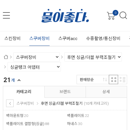
0
스킨장비
스쿠버장비
스쿠버acc
수중촬영/통신장비
21
판매량순
개
카테고리
브랜드
상세
스쿠버장비
후면 싱글/더블 부력조절기
(10개 카테고리)
백마운트형
20
백플레이트
22
백플레이트 결합형(싱글)
88
하네스
30