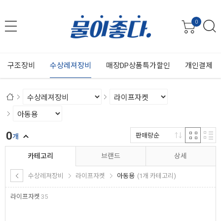
0
구조장비
수상레져장비
매장DP상품특가할인
개인결제
0
판매량순
개
카테고리
브랜드
상세
수상레져장비
라이프자켓
아동용
(1개 카테고리)
라이프자켓
35