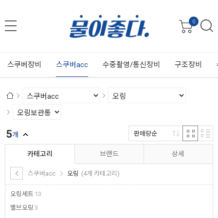
0
스쿠버장비
스쿠버acc
수중촬영/통신장비
구조장비
5
판매량순
개
카테고리
브랜드
상세
스쿠버acc
오링
(4개 카테고리)
오링세트
13
밸브오링
3