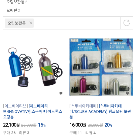
오링보관통
5
오링핀
2
오링보관통
이노베이티브
[이노베이티
스쿠버아카데미
[스쿠버아카데
브/INNOVATIVE] 스쿠버/나이트록스
미/SCUBA ACADEMY] 탱크오링 보관
오링통
통
22,100
15
16,000
20
원
26,000
원
%
원
20,000
원
%
구매
36
리뷰
3
구매
11
리뷰
4