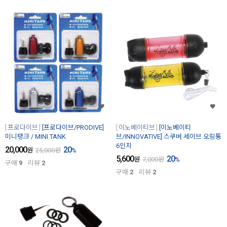
프로다이브
[프로다이브/PRODIVE]
이노베이티브
[이노베이티
미니탱크 / MINI TANK
브/INNOVATIVE] 스쿠버 세이브 오링통
6인치
20,000
20
원
25,000
원
%
5,600
20
원
7,000
원
%
구매
9
리뷰
2
구매
2
리뷰
2