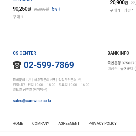
20,900
원
22
90,250
5
원
95,000
원
%
구매
1
리뷰
1
구매
1
CS CENTER
BANK INFO
02-599-7869
국민은행 0756370
예금주 :
물이좋다 (
장비문의 1번│하우징문의 2번│입찰관련문의 3번
영업시간 : 평일 10:00 ~ 18:00│토요일 10:00 ~ 16:00
일요일 공휴일 (예약방문)
sales@camwise.co.kr
HOME
COMPANY
AGREEMENT
PRIVACY POLICY