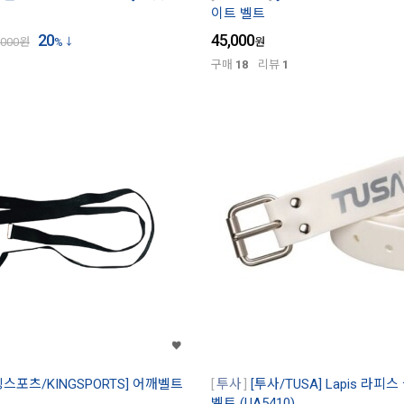
이트 벨트
20
45,000
,000
원
%
원
구매
18
리뷰
1
킹스포츠/KINGSPORTS] 어깨벨트
투사
[투사/TUSA] Lapis 라
벨트 (UA5410)