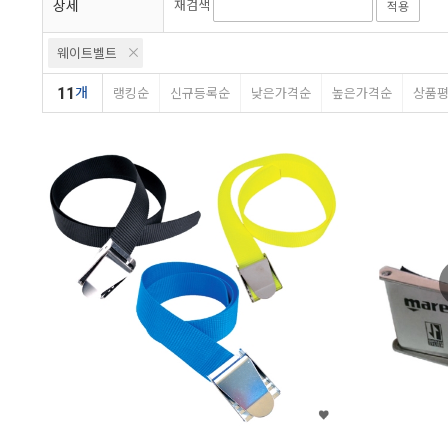
상세
재검색
적용
웨이트벨트
11
개
랭킹순
신규등록순
낮은가격순
높은가격순
상품