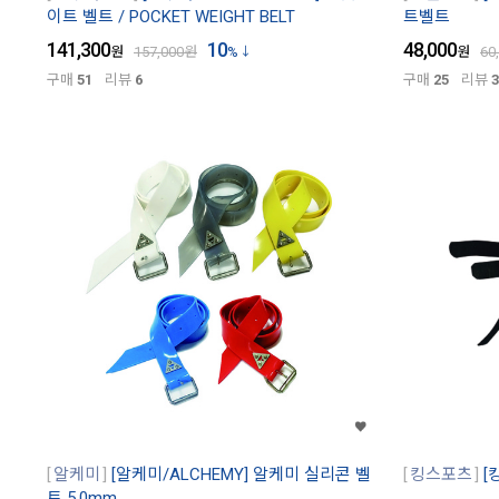
이트 벨트 / POCKET WEIGHT BELT
트벨트
141,300
10
48,000
원
157,000
원
%
원
60
구매
51
리뷰
6
구매
25
리뷰
3
알케미
[알케미/ALCHEMY] 알케미 실리콘 벨
킹스포츠
[
트 5.0mm