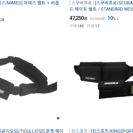
레스/MARES] 마레스 벨트 + 버클
스쿠버프로
[스쿠버프로/SCUBA
드 웨이트 벨트 / STANDARD WEIG
47,250
10
원
52,500
원
%
28
구매
185
리뷰
17
티글리오52/TIGULLIO52] 포켓 웨이
킹스포츠
[킹스포츠/KINGSPOR