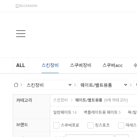
검색
BOOKMARK
ALL
스킨장비
스쿠버장비
스쿠버acc
카테고리
스킨장비
웨이트/벨트용품
(9개 카테고리)
일반웨이트
14
백플레이트용 웨이트
5
목/
브랜드
스쿠버프로
킹스포츠
마레스