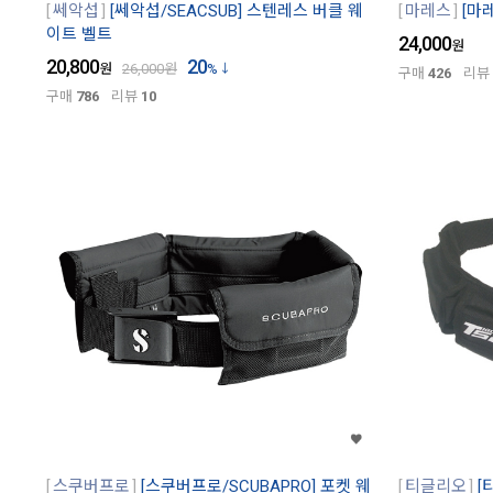
쎄악섭
[쎄악섭/SEACSUB] 스텐레스 버클 웨
마레스
[마
이트 벨트
24,000
원
20,800
20
원
26,000
원
%
구매
426
리뷰
구매
786
리뷰
10
스쿠버프로
[스쿠버프로/SCUBAPRO] 포켓 웨
티글리오
[