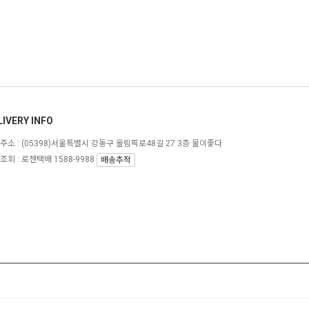
LIVERY INFO
주소 :
(05398)서울특별시 강동구 올림픽로48길 27 3층 물이좋다
조회 : 로젠택배 1588-9988
배송추적