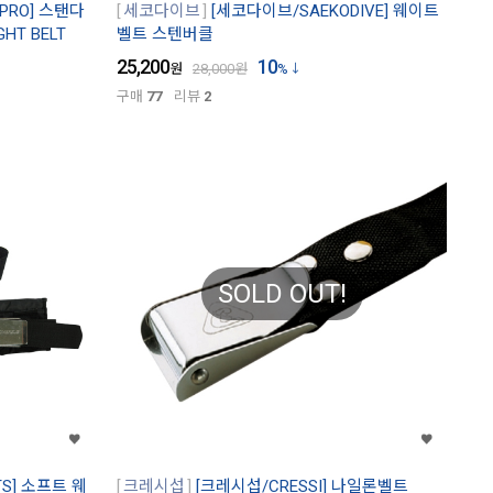
PRO] 스탠다
세코다이브
[세코다이브/SAEKODIVE] 웨이트
HT BELT
벨트 스텐버클
25,200
10
원
28,000
원
%
구매
77
리뷰
2
SOLD OUT!
TS] 소프트 웨
크레시섭
[크레시섭/CRESSI] 나일론벨트