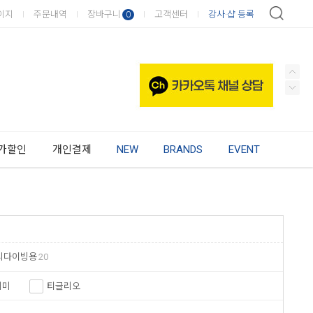
이지
주문내역
장바구니
고객센터
강사·샵 등록
0
가할인
개인결제
NEW
BRANDS
EVENT
리다이빙용
20
케미
티글리오