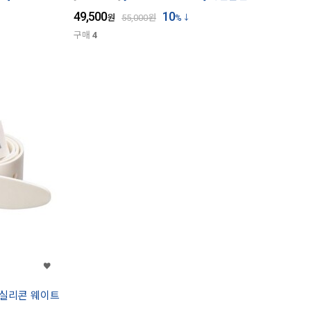
49,500
10
원
55,000
원
%
구매
4
피스 실리콘 웨이트