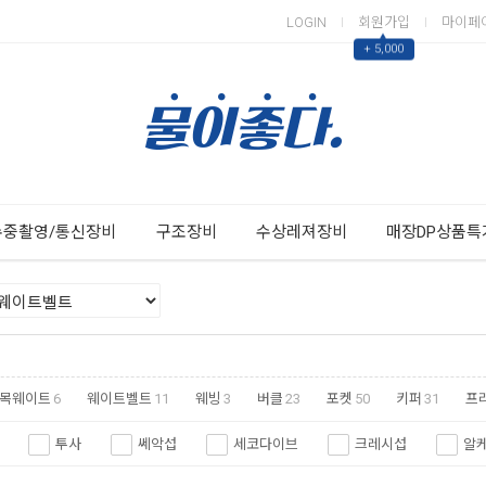
LOGIN
회원가입
마이페
▲
+ 5,000
Next
Previous
수중촬영/통신장비
구조장비
수상레져장비
매장DP상품특
발목웨이트
6
웨이트벨트
11
웨빙
3
버클
23
포켓
50
키퍼
31
프
투사
쎄악섭
세코다이브
크레시섭
알