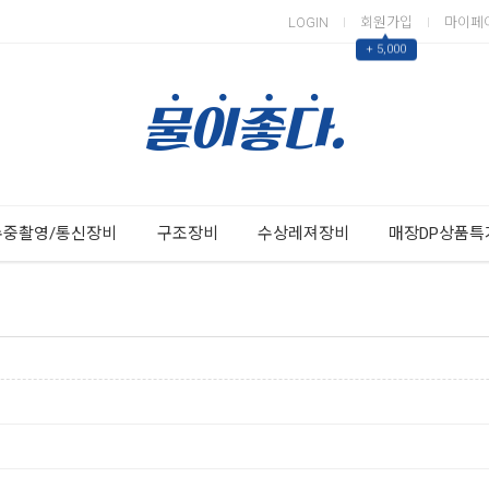
LOGIN
회원가입
마이페
▲
+ 5,000
Next
Previous
수중촬영/통신장비
구조장비
수상레져장비
매장DP상품특