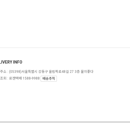
LIVERY INFO
주소 :
(05398)서울특별시 강동구 올림픽로48길 27 3층 물이좋다
조회 : 로젠택배 1588-9988
배송추적