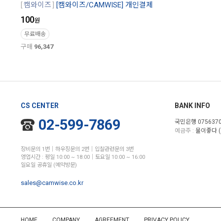
캠와이즈
[캠와이즈/CAMWISE] 개인결제
100
원
무료배송
구매
96,347
CS CENTER
BANK INFO
02-599-7869
국민은행 0756370
예금주 :
물이좋다 (
장비문의 1번│하우징문의 2번│입찰관련문의 3번
영업시간 : 평일 10:00 ~ 18:00│토요일 10:00 ~ 16:00
일요일 공휴일 (예약방문)
sales@camwise.co.kr
HOME
COMPANY
AGREEMENT
PRIVACY POLICY