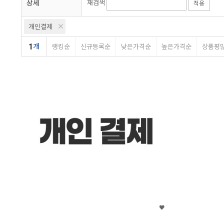
상세
재검색
적용
개인결제
1
개
랭킹순
신규등록순
낮은가격순
높은가격순
상품평