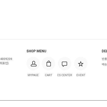
SHOP MENU
DE
4009209
반품
최호진)
배송
MYPAGE
CART
CS CENTER
EVENT