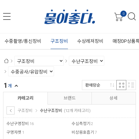
0
수중촬영/통신장비
구조장비
수상레져장비
매장DP상품
1
판매량순
개
카테고리
브랜드
상세
구조장비
수난구조장비
(12개 카테고리)
수난구명장비
16
수심측정기
2
구명자켓
1
비상용호흡기
7