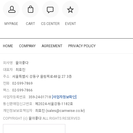
MYPAGE
CART
CS CENTER
EVENT
HOME
COMPANY
AGREEMENT
PRIVACY POLICY
회사명 :
물이좋다
대표자 :
최호진
주소 :
서울특별시 강동구 올림픽로48길 27 3층
전화 :
02-599-7869
팩스 :
02-599-7866
사업자등록번호 :
359-24-01718
[사업자정보확인]
통신판매업신고번호 :
제2024-서울강동-1182호
개인정보보호책임자 :
최호진 (
sales@camwise.co.kr
)
COPYRIGHT (c)
물이좋다
ALL RIGHTS RESERVED.