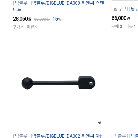
빅블루
[빅블루/BIGBLUE] DA009 씨앤씨 스탠
딥큐브
[딥큐
다드
66,000
28,050
15
원
원
33,000
원
%
구매
2
리뷰
1
구매
5
리뷰
2
빅블루
[빅블루/BIGBLUE] DA002 씨앤씨 아답
빅블루
[빅블