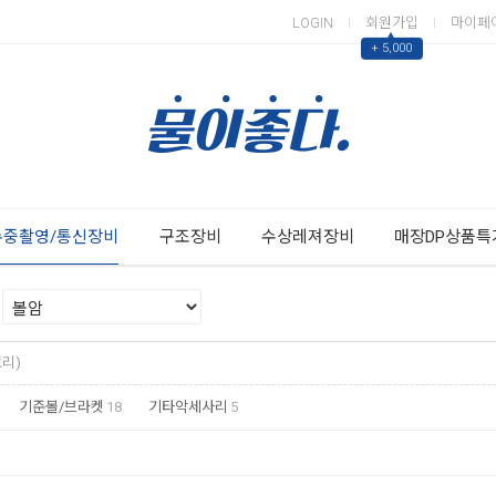
LOGIN
회원가입
마이페
▲
+ 5,000
Next
Previous
수중촬영/통신장비
구조장비
수상레져장비
매장DP상품특
고리)
기준볼/브라켓
18
기타악세사리
5