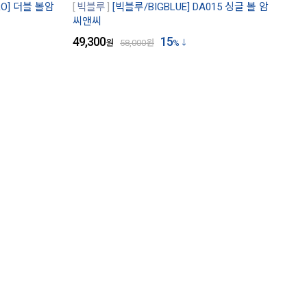
RO] 더블 볼암
빅블루
[빅블루/BIGBLUE] DA015 싱글 볼 암
씨앤씨
49,300
15
원
58,000
원
%