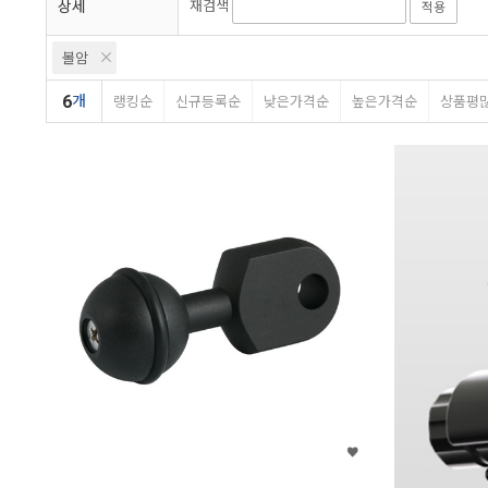
상세
재검색
적용
볼암
6
개
랭킹순
신규등록순
낮은가격순
높은가격순
상품평