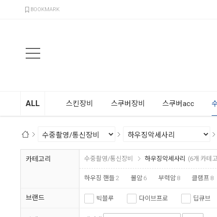
검색
BOOKMARK
ALL
스킨장비
스쿠버장비
스쿠버acc
카테고리
수중촬영/통신장비
하우징악세사리
(6개 카테
하우징 핸들
2
볼암
6
부력암
8
클램프
8
브랜드
빅블루
다이브프로
딥큐브