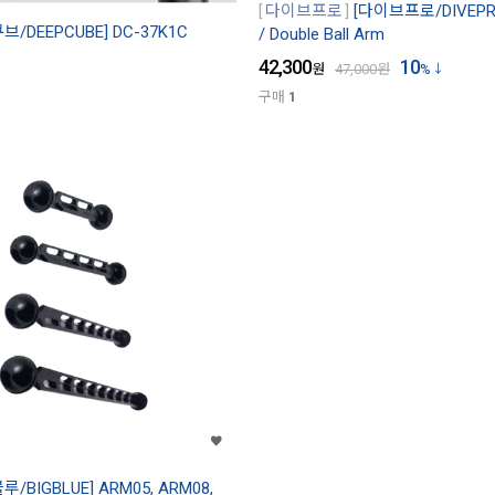
다이브프로
[다이브프로/DIVEP
브/DEEPCUBE] DC-37K1C
/ Double Ball Arm
42,300
10
원
47,000
원
%
구매
1
루/BIGBLUE] ARM05, ARM08,