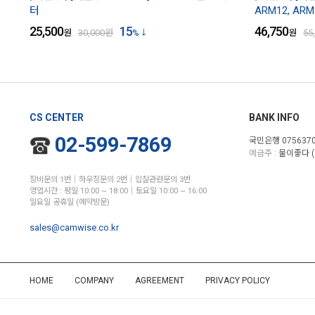
터
ARM12, ARM
25,500
15
46,750
원
30,000
원
%
원
55
CS CENTER
BANK INFO
02-599-7869
국민은행 0756370
예금주 :
물이좋다 (
장비문의 1번│하우징문의 2번│입찰관련문의 3번
영업시간 : 평일 10:00 ~ 18:00│토요일 10:00 ~ 16:00
일요일 공휴일 (예약방문)
sales@camwise.co.kr
HOME
COMPANY
AGREEMENT
PRIVACY POLICY