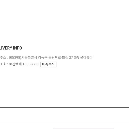
LIVERY INFO
주소 :
(05398)서울특별시 강동구 올림픽로48길 27 3층 물이좋다
조회 : 로젠택배 1588-9988
배송추적