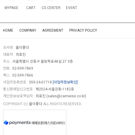
MYPAGE
CART
CS CENTER
EVENT
HOME
COMPANY
AGREEMENT
PRIVACY POLICY
회사명 :
물이좋다
대표자 :
최호진
주소 :
서울특별시 강동구 올림픽로48길 27 3층
전화 :
02-599-7869
팩스 :
02-599-7866
사업자등록번호 :
359-24-01718
[사업자정보확인]
통신판매업신고번호 :
제2024-서울강동-1182호
개인정보보호책임자 :
최호진 (
sales@camwise.co.kr
)
COPYRIGHT (c)
물이좋다
ALL RIGHTS RESERVED.