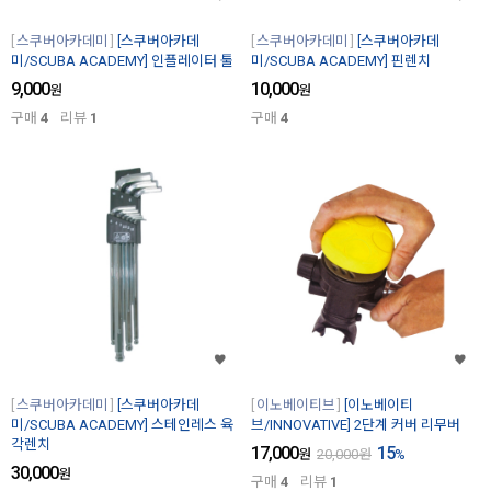
스쿠버아카데미
[스쿠버아카데
스쿠버아카데미
[스쿠버아카데
미/SCUBA ACADEMY] 인플레이터 툴
미/SCUBA ACADEMY] 핀렌치
9,000
10,000
원
원
구매
4
리뷰
1
구매
4
스쿠버아카데미
[스쿠버아카데
이노베이티브
[이노베이티
미/SCUBA ACADEMY] 스테인레스 육
브/INNOVATIVE] 2단계 커버 리무버
각렌치
17,000
15
원
20,000
원
%
30,000
원
구매
4
리뷰
1