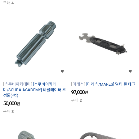
구매
4
스쿠버아카데미
[스쿠버아카데
마레스
[마레스/MARES] 멀티 툴 테크
미/SCUBA ACADEMY] 레귤레이터 조
97,000
원
정툴(-형)
구매
2
50,000
원
구매
3