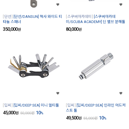
단선
[단선/DANSUN] 헥사 와이드 티
스쿠버아카데미
[스쿠버아카데
타늄 스패너
미/SCUBA ACADEMY] 딘 밸브 분해툴
350,000
80,000
원
원
딥씨
[딥씨/DEEP SEA] 미니 멀티툴
딥씨
[딥씨/DEEP SEA] 인라인 어드저
스트 툴
45,000
10
원
50,000
원
%
49,500
10
원
55,000
원
%