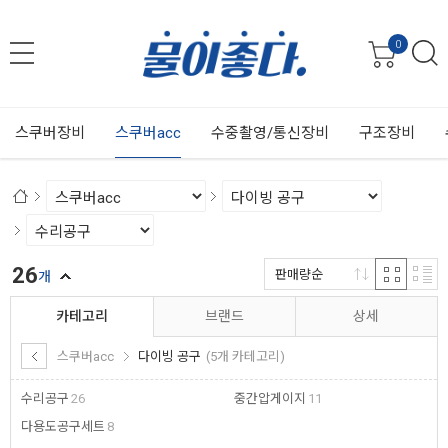
0
스쿠버장비
스쿠버acc
수중촬영/통신장비
구조장비
26
판매량순
개
카테고리
브랜드
상세
스쿠버acc
다이빙 공구
(5개 카테고리)
수리공구
26
중간압게이지
11
다용도공구세트
8