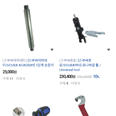
스쿠버아카데미
[스쿠버아카데
스쿠버프로
[스쿠버프
미/SCUBA ACADEMY] 1단계 손잡이
로/SCUBAPRO] 유니버셜 툴 /
Universal tool
25,000
원
230,400
10
원
256,000
원
%
구매
11
리뷰
1
구매
8
리뷰
1