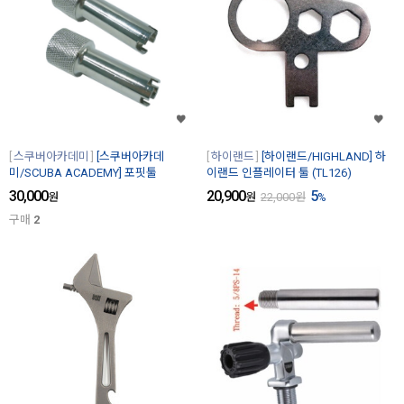
스쿠버아카데미
[스쿠버아카데
하이랜드
[하이랜드/HIGHLAND] 하
미/SCUBA ACADEMY] 포핏툴
이랜드 인플레이터 툴 (TL126)
30,000
20,900
5
원
원
22,000
원
%
구매
2