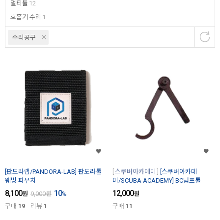
멀티툴
12
호흡기 수리
1
수리공구
[판도라랩/PANDORA-LAB] 판도라툴
스쿠버아카데미
[스쿠버아카데
웨빙 파우치
미/SCUBA ACADEMY] BC덤프툴
8,100
10
12,000
원
9,000
원
%
원
구매
19
리뷰
1
구매
11