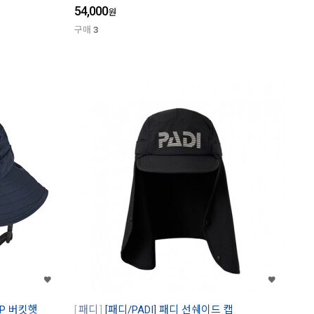
54,000
원
구매
3
SP 버킷햇
패디
[패디/PADI] 패디 선쉐이드 캡