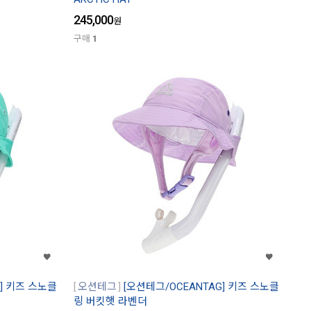
245,000
원
구매
1
G] 키즈 스노클
오션테그
[오션테그/OCEANTAG] 키즈 스노클
링 버킷햇 라벤더