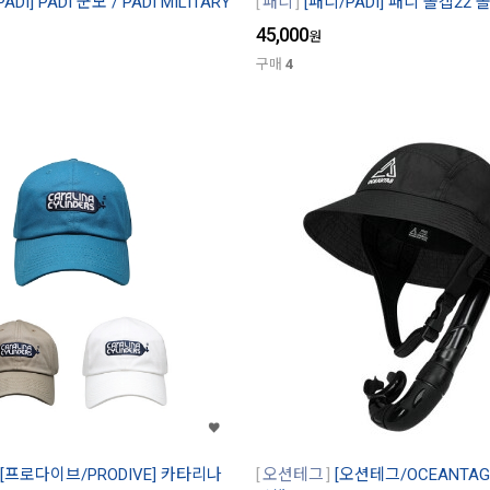
ADI] PADI 군모 / PADI MILITARY
패디
[패디/PADI] 패디 볼캡22
45,000
원
구매
4
[프로다이브/PRODIVE] 카타리나
오션테그
[오션테그/OCEANTA