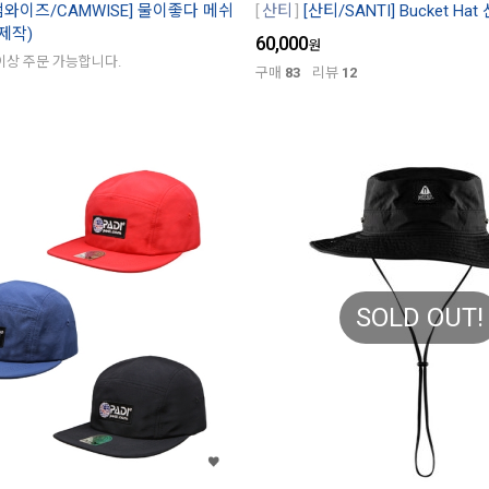
캠와이즈/CAMWISE] 물이좋다 메쉬
산티
[산티/SANTI] Bucket Ha
제작)
60,000
원
이상 주문 가능합니다.
구매
83
리뷰
12
SOLD OUT!