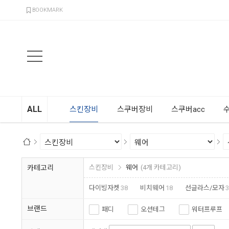
검색
BOOKMARK
ALL
스킨장비
스쿠버장비
스쿠버acc
카테고리
스킨장비
웨어
(4개 카테고리)
다이빙자켓
38
비치웨어
18
선글라스/모자
3
브랜드
패디
오션테그
워터프루프