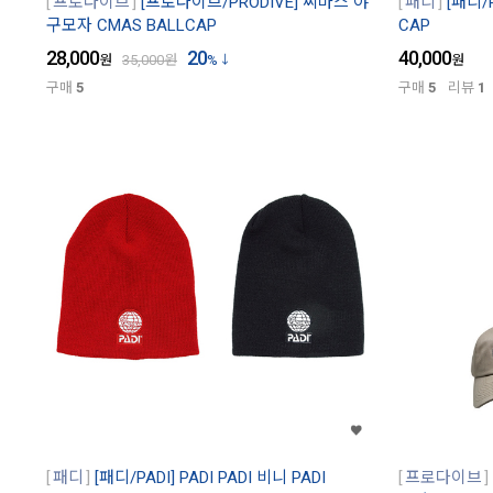
프로다이브
[프로다이브/PRODIVE] 씨마스 야
패디
[패디/P
구모자 CMAS BALLCAP
CAP
28,000
20
40,000
원
35,000
원
%
원
구매
5
구매
5
리뷰
1
패디
[패디/PADI] PADI PADI 비니 PADI
프로다이브