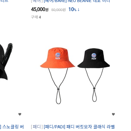
 솔리드
베어
[베어/BARE] NEO BEANIE 네오 비니
45,000
10
원
50,000
원
%
구매
4
G] 스노클링 버
패디
[패디/PADI] 패디 버킷모자 클래식 라벨