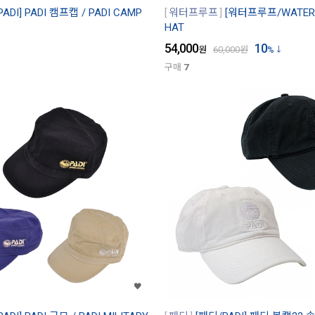
ADI] PADI 캠프캡 / PADI CAMP
워터프루프
[워터프루프/WATERP
HAT
54,000
10
원
60,000
원
%
구매
7