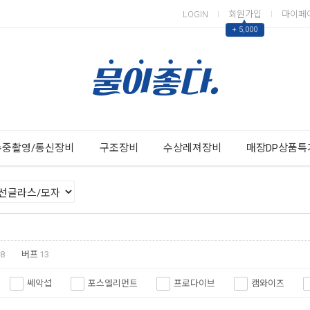
LOGIN
회원가입
마이페
▲
+ 5,000
Next
Previous
수중촬영/통신장비
구조장비
수상레져장비
매장DP상품특
8
버프
13
쎄악섭
포스엘리먼트
프로다이브
캠와이즈