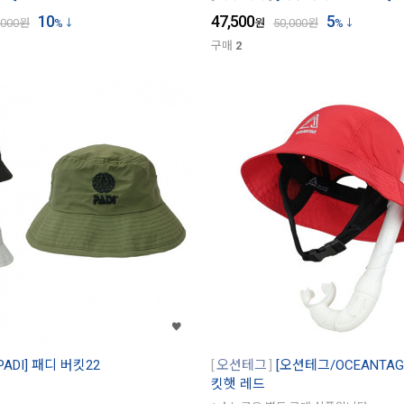
10
47,500
5
,000
원
%
원
50,000
원
%
구매
2
PADI] 패디 버킷22
오션테그
[오션테그/OCEANTA
킷햇 레드