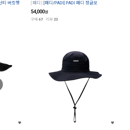
t 산티 버킷햇
패디
[패디/PADI] PADI 패디 정글모
54,000
원
구매
67
리뷰
23