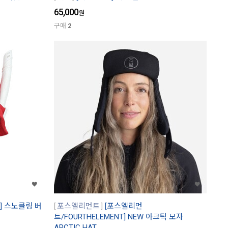
65,000
원
구매
2
G] 스노클링 버
포스엘리먼트
[포스엘리먼
트/FOURTHELEMENT] NEW 아크틱 모자
ARCTIC HAT