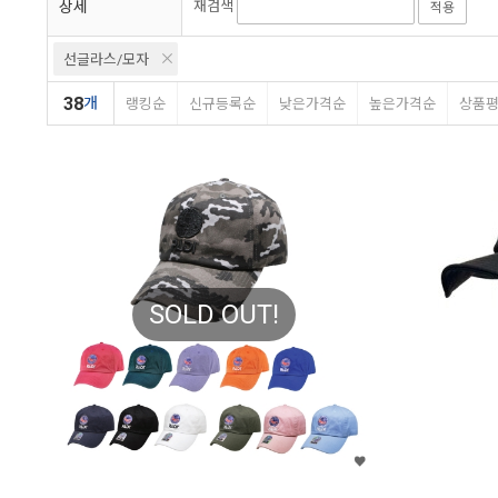
상세
재검색
적용
선글라스/모자
38
개
랭킹순
신규등록순
낮은가격순
높은가격순
상품
SOLD OUT!