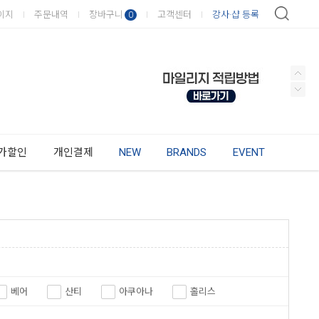
이지
주문내역
장바구니
고객센터
강사·샵 등록
0
가할인
개인결제
NEW
BRANDS
EVENT
베어
산티
아쿠아나
홀리스