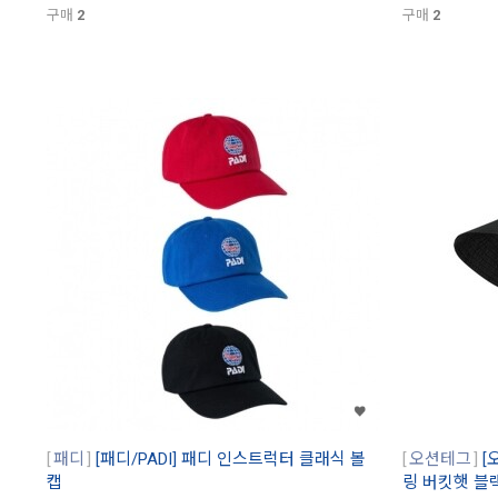
구매
2
구매
2
패디
[패디/PADI] 패디 인스트럭터 클래식 볼
오션테그
[
캡
링 버킷햇 블