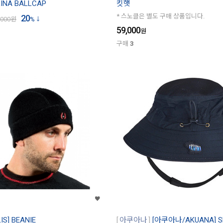
INA BALLCAP
킷햇
* 스노클은 별도 구매 상품입니다.
20
,000
원
%
59,000
원
구매
3
S] BEANIE
아쿠아나
[아쿠아나/AKUANA] 