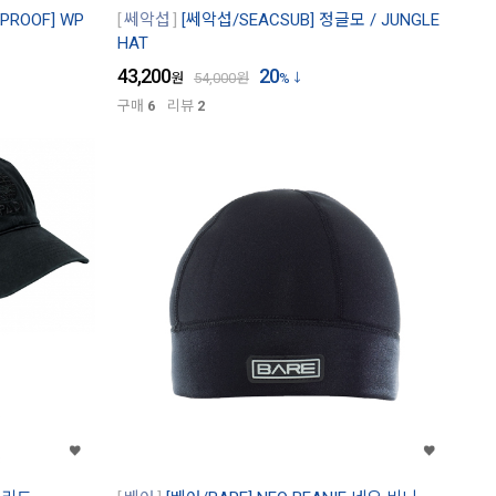
ROOF] WP
쎄악섭
[쎄악섭/SEACSUB] 정글모 / JUNGLE
HAT
43,200
20
원
54,000
원
%
구매
6
리뷰
2