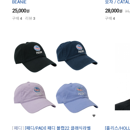
BEANIE
모자 / CATAL
25,000
28,000
원
원
35
구매
4
리뷰
3
구매
4
패디
[패디/PADI] 패디 볼캡22 클래식라벨
[홀리스/HOLLI