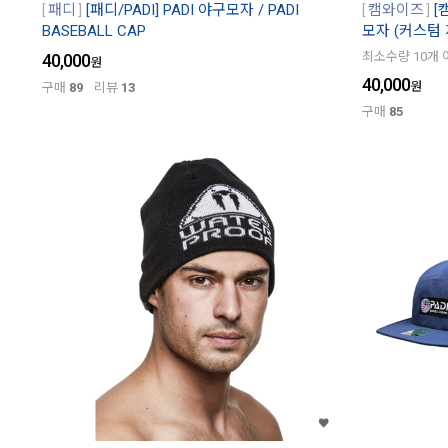
패디
[패디/PADI] PADI 야구모자 / PADI
캠와이즈
[
BASEBALL CAP
모자 (커스텀 
최소수량 10개 
40,000
원
40,000
원
구매
89
리뷰
13
구매
85