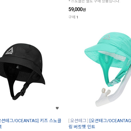
* 스노클은 별도 구매 상품입니다.
59,000
원
구매
1
오션테그/OCEANTAG] 키즈 스노클
오션테그
[오션테그/OCEANTA
랙
링 버킷햇 민트