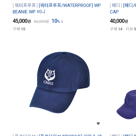
워터프루프
[워터프루프/WATERPROOF] WP
패디
[패디/P
BEANIE WP 비니
CAP
45,000
10
40,000
원
50,000
원
%
원
구매
15
구매
14
리뷰
5