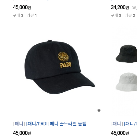
45,000
34,200
원
원
38
구매
3
리뷰
1
구매
3
리뷰
2
패디
[패디/PADI] 패디 골드라벨 볼캡
패디
[패디/
45,000
45,000
원
원