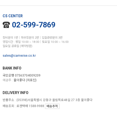
CS CENTER
02-599-7869
장비문의 1번│하우징문의 2번│입찰관련문의 3번
영업시간 : 평일 10:00 ~ 18:00│토요일 10:00 ~ 16:00
일요일 공휴일 (예약방문)
sales@camwise.co.kr
BANK INFO
국민은행 07563704009209
예금주 :
물이좋다 (최호진)
DELIVERY INFO
반품주소 :
(05398)서울특별시 강동구 올림픽로48길 27 3층 물이좋다
배송조회 : 로젠택배 1588-9988
배송추적