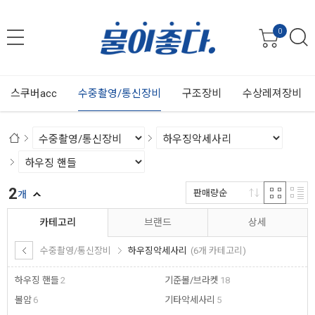
0
스쿠버acc
수중촬영/통신장비
구조장비
수상레져장비
2
판매량순
개
카테고리
브랜드
상세
수중촬영/통신장비
하우징악세사리
(6개 카테고리)
하우징 핸들
2
기준볼/브라켓
18
볼암
6
기타악세사리
5