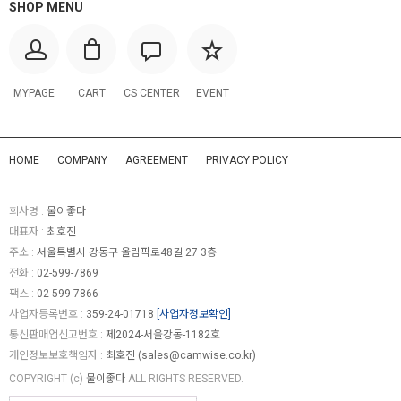
SHOP MENU
MYPAGE
CART
CS CENTER
EVENT
HOME
COMPANY
AGREEMENT
PRIVACY POLICY
회사명 :
물이좋다
대표자 :
최호진
주소 :
서울특별시 강동구 올림픽로48길 27 3층
전화 :
02-599-7869
팩스 :
02-599-7866
사업자등록번호 :
359-24-01718
[사업자정보확인]
통신판매업신고번호 :
제2024-서울강동-1182호
개인정보보호책임자 :
최호진 (
sales@camwise.co.kr
)
COPYRIGHT (c)
물이좋다
ALL RIGHTS RESERVED.