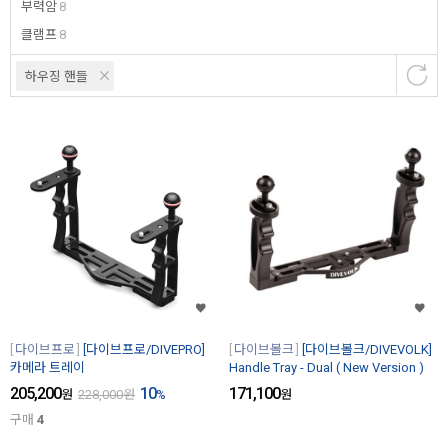
부력암
8
클램프
8
하우징 핸들
다이브프로
[다이브프로/DIVEPRO]
다이브볼크
[다이브볼크/DIVEVOLK]
카메라 트레이
Handle Tray - Dual ( New Version )
205,200
10
171,100
원
228,000
원
%
원
구매
4