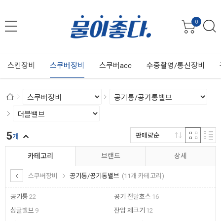
0
스킨장비
스쿠버장비
스쿠버acc
수중촬영/통신장비
5
판매량순
개
카테고리
브랜드
상세
스쿠버장비
공기통/공기통밸브
(11개 카테고리)
공기통
22
공기 전달호스
16
싱글밸브
9
잔압 체크기
12