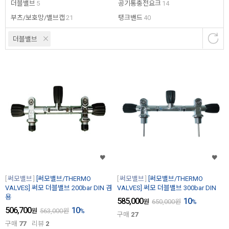
더블밸브
5
공기통충전요크
14
부츠/보호망/밸브캡
21
탱크밴드
40
더블밸브
써모밸브
[써모밸브/THERMO
써모밸브
[써모밸브/THERMO
VALVES] 써모 더블밸브 200bar DIN 겸
VALVES] 써모 더블밸브 300bar DIN
용
585,000
10
원
650,000
원
%
506,700
10
원
563,000
원
%
구매
27
구매
77
리뷰
2