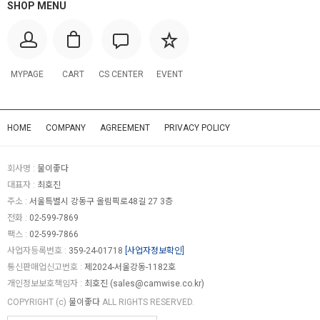
SHOP MENU
MYPAGE
CART
CS CENTER
EVENT
HOME
COMPANY
AGREEMENT
PRIVACY POLICY
회사명 :
물이좋다
대표자 :
최호진
주소 :
서울특별시 강동구 올림픽로48길 27 3층
전화 :
02-599-7869
팩스 :
02-599-7866
사업자등록번호 :
359-24-01718
[사업자정보확인]
통신판매업신고번호 :
제2024-서울강동-1182호
개인정보보호책임자 :
최호진 (
sales@camwise.co.kr
)
COPYRIGHT (c)
물이좋다
ALL RIGHTS RESERVED.