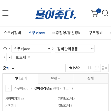
0
스쿠버장비
스쿠버acc
수중촬영/통신장비
구조장비
2
판매량순
개
카테고리
브랜드
상세
스쿠버acc
장비관리용품
(8개 카테고리)
서리방지제
15
지퍼보호제
2
세척제
1
씰보호제
5