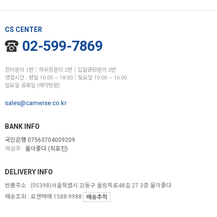
CS CENTER
02-599-7869
장비문의 1번│하우징문의 2번│입찰관련문의 3번
영업시간 : 평일 10:00 ~ 18:00│토요일 10:00 ~ 16:00
일요일 공휴일 (예약방문)
sales@camwise.co.kr
BANK INFO
국민은행 07563704009209
예금주 :
물이좋다 (최호진)
DELIVERY INFO
반품주소 :
(05398)서울특별시 강동구 올림픽로48길 27 3층 물이좋다
배송조회 : 로젠택배 1588-9988
배송추적