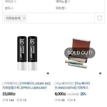
구리스
9
에어노즐
9
본드
4
마킹펜
1
지퍼보호제
SOLD OUT!
기어에이드
[기어에이드/GEAR AID]
이노베이티브
[이노베이티
지퍼윤활스틱 ZIPPER LUBRICANT
브/INNOVATIVE] 지퍼왁스
25,000
8,000
20
원
원
10,000
원
%
구매
144
리뷰
15
구매
90
리뷰
9