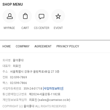
SHOP MENU
MYPAGE
CART
CS CENTER
EVENT
HOME
COMPANY
AGREEMENT
PRIVACY POLICY
회사명 :
물이좋다
대표자 :
최호진
주소 :
서울특별시 강동구 올림픽로48길 27 3층
전화 :
02-599-7869
팩스 :
02-599-7866
사업자등록번호 :
359-24-01718
[사업자정보확인]
통신판매업신고번호 :
제2024-서울강동-1182호
개인정보보호책임자 :
최호진 (
sales@camwise.co.kr
)
COPYRIGHT (c)
물이좋다
ALL RIGHTS RESERVED.