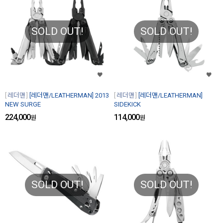
SOLD OUT!
SOLD OUT!
레더맨
[레더맨/LEATHERMAN] 2013
레더맨
[레더맨/LEATHERMAN]
NEW SURGE
SIDEKICK
224,000
114,000
원
원
SOLD OUT!
SOLD OUT!