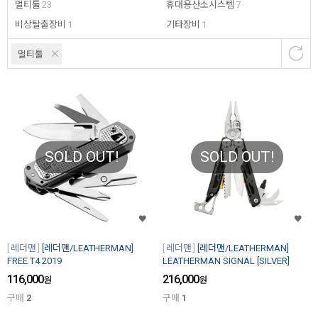
멀티툴
23
휴대용산소시스템
7
비상탈출장비
1
기타장비
1
멀티툴
SOLD OUT!
SOLD OUT!
레더맨
[레더맨/LEATHERMAN]
레더맨
[레더맨/LEATHERMAN]
FREE T4 2019
LEATHERMAN SIGNAL [SILVER]
116,000
216,000
원
원
구매
2
구매
1