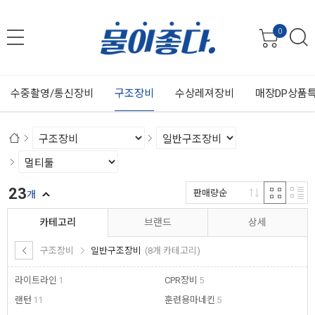
0
수중촬영/통신장비
구조장비
수상레져장비
매장DP상품
23
판매량순
개
카테고리
브랜드
상세
구조장비
일반구조장비
(8개 카테고리)
라이트라인
1
CPR장비
5
랜턴
11
훈련용마네킨
5