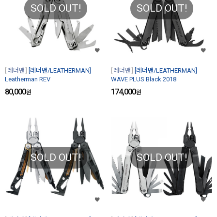
SOLD OUT!
SOLD OUT!
레더맨
[레더맨/LEATHERMAN]
레더맨
[레더맨/LEATHERMAN]
Leatherman REV
WAVE PLUS Black 2018
80,000
174,000
원
원
SOLD OUT!
SOLD OUT!