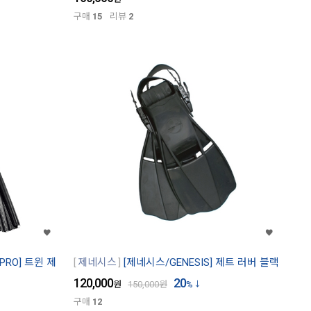
구매
15
리뷰
2
PRO] 트윈 제
제네시스
[제네시스/GENESIS] 제트 러버 블랙
120,000
20
원
150,000
원
%
구매
12