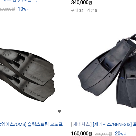
340,000
원
10
67,000
원
%
구매
34
리뷰
5
오엠에스/OMS] 슬립스트림 모노프
제네시스
[제네시스/GENESIS]
160,000
20
원
200,000
원
%