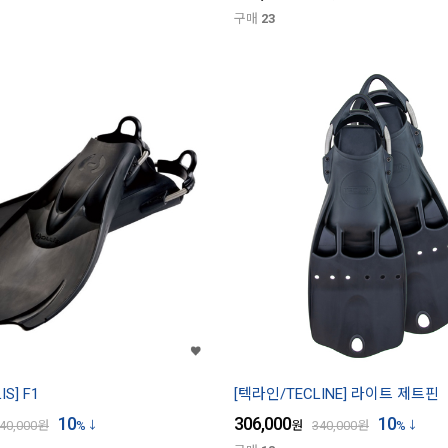
구매
23
S] F1
[텍라인/TECLINE] 라이트 제트핀
10
306,000
10
40,000
원
%
원
340,000
원
%