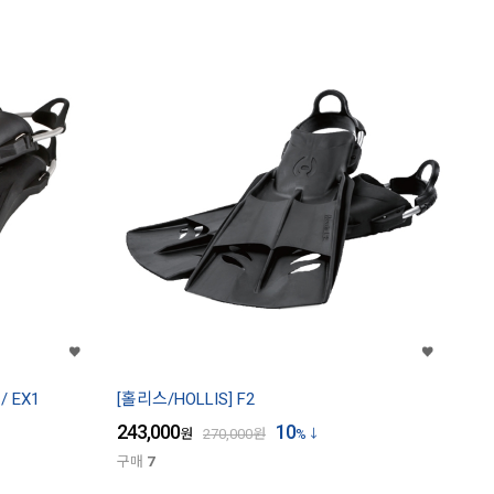
/ EX1
[홀리스/HOLLIS] F2
243,000
10
원
270,000
원
%
구매
7