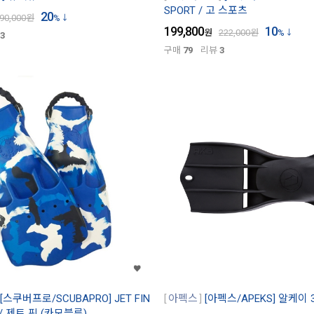
SPORT / 고 스포츠
20
90,000
원
%
199,800
10
원
222,000
원
%
3
구매
79
리뷰
3
[스쿠버프로/SCUBAPRO] JET FIN
아펙스
[아펙스/APEKS] 알케이 3 
 / 제트 핀 (카모블루)