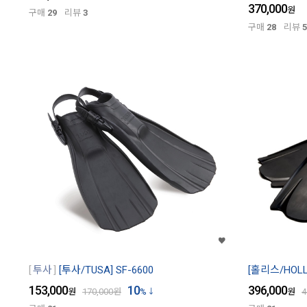
370,000
원
구매
29
리뷰
3
구매
28
리뷰
5
투사
[투사/TUSA] SF-6600
[홀리스/HOLLI
153,000
10
396,000
원
170,000
원
%
원
4