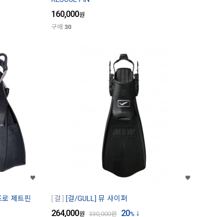
160,000
원
구매
30
 프로 제트핀
걸
[걸/GULL] 뮤 사이퍼
264,000
20
원
330,000
원
%