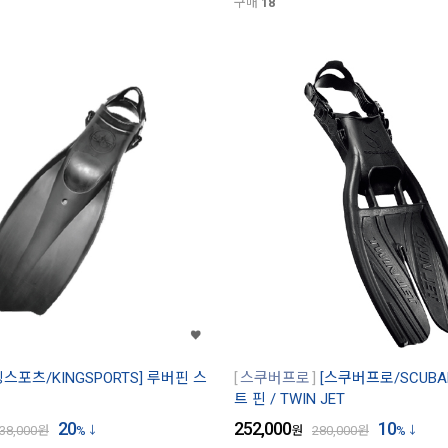
구매
18
킹스포츠/KINGSPORTS] 루버핀 스
스쿠버프로
[스쿠버프로/SCUBA
트 핀 / TWIN JET
20
252,000
10
38,000
원
%
원
280,000
원
%