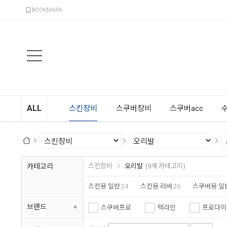
검색
BOOKMARK
ALL
스킨장비
스쿠버장비
스쿠버acc
카테고리
스킨장비
오리발
(9개 카테고리)
스킨용 일반
24
스킨용 러버
26
스쿠버용 일
브랜드
스쿠버프로
텍라인
프로다이
엑스딥
지글
아르곤