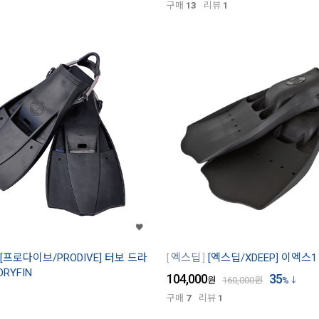
구매
13
리뷰
1
[프로다이브/PRODIVE] 터보 드라
엑스딥
[엑스딥/XDEEP] 이엑스1 
DRYFIN
104,000
35
원
160,000
원
%
구매
7
리뷰
1