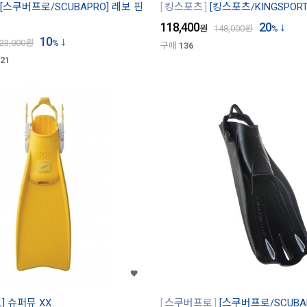
[스쿠버프로/SCUBAPRO] 레보 핀
킹스포츠
[킹스포츠/KINGSPOR
118,400
20
원
148,000
원
%
10
23,000
원
%
구매
136
21
L] 슈퍼뮤 XX
스쿠버프로
[스쿠버프로/SCUBAP