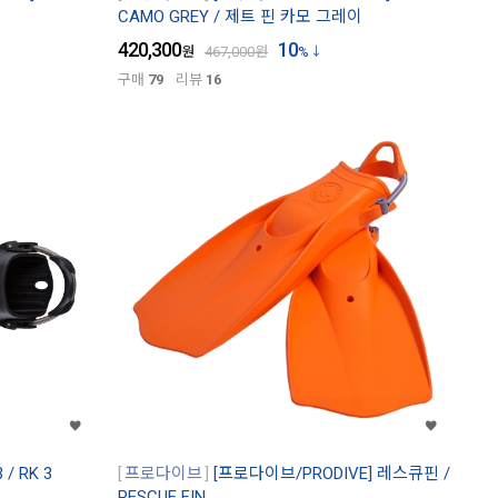
CAMO GREY / 제트 핀 카모 그레이
420,300
10
원
467,000
원
%
구매
79
리뷰
16
/ RK 3
프로다이브
[프로다이브/PRODIVE] 레스큐핀 /
RESCUE FIN