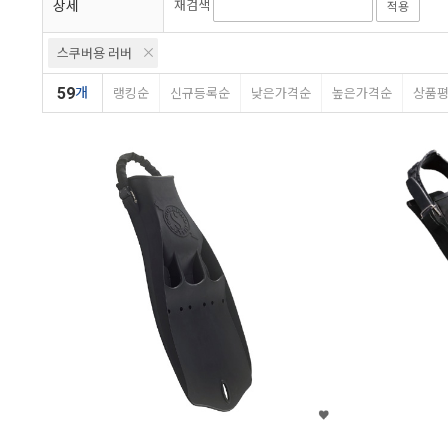
상세
재검색
적용
스쿠버용 러버
59
개
랭킹순
신규등록순
낮은가격순
높은가격순
상품