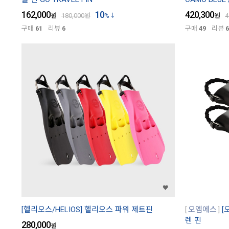
162,000
10
420,300
원
180,000
원
%
원
4
구매
61
리뷰
6
구매
49
리뷰
6
[헬리오스/HELIOS] 헬리오스 파워 제트핀
오엠에스
[
렌 핀
280,000
원