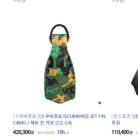
구매
21
구매
21
스쿠버프로
[스쿠버프로/SCUBAPRO] JET FIN
킹스포츠
[
CAMO / 제트 핀 카모 (C2, C4)
프링
420,300
10
110,400
원
467,000
원
%
원
1