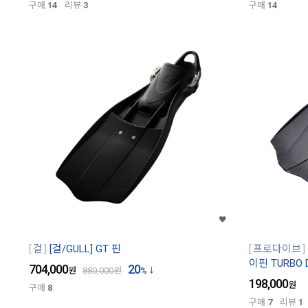
구매
14
리뷰
3
구매
14
걸
[걸/GULL] GT 핀
프로다이브
이핀 TURBO 
704,000
20
원
880,000
원
%
198,000
원
구매
8
구매
7
리뷰
1