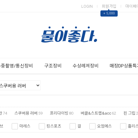
LOGIN
회원가입
마이페
▲
+ 5,000
Next
Previous
수중촬영/통신장비
구조장비
수상레져장비
매장DP상품특
반
74
스쿠버용 러버
59
프리다이빙
80
버클&스트랩&acc
62
핀 그립
브
마레스
킹스포츠
걸
오엠에스
홀리
엑스퍼트
부샤
아펙스
헬시온
투사
헬