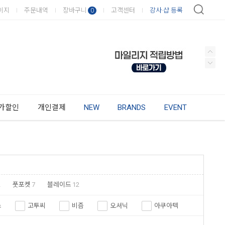
이지
주문내역
장바구니
고객센터
강사·샵 등록
0
가할인
개인결제
NEW
BRANDS
EVENT
2
풋포켓
7
블레이드
12
스
고투씨
비즘
오셔닉
아쿠아텍
리오스