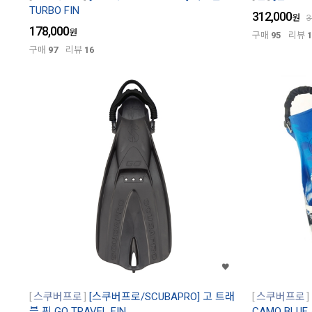
TURBO FIN
312,000
원
3
178,000
원
구매
95
리뷰
1
구매
97
리뷰
16
스쿠버프로
[스쿠버프로/SCUBAPRO] 고 트래
스쿠버프로
블 핀 GO TRAVEL FIN
CAMO BLUE