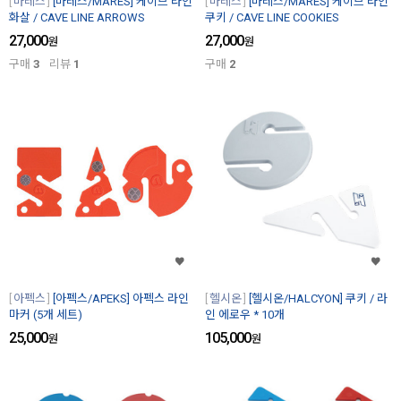
마레스
[마레스/MARES] 케이브 라인
마레스
[마레스/MARES] 케이브 라인
화살 / CAVE LINE ARROWS
쿠키 / CAVE LINE COOKIES
27,000
27,000
원
원
구매
3
리뷰
1
구매
2
아펙스
[아펙스/APEKS] 아펙스 라인
헬시온
[헬시온/HALCYON] 쿠키 / 라
마커 (5개 세트)
인 에로우 * 10개
25,000
105,000
원
원