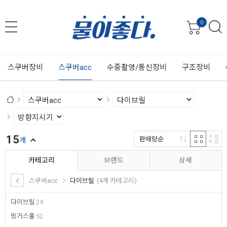
0
스쿠버장비
스쿠버acc
수중촬영/통신장비
구조장비
15
판매량순
개
카테고리
브랜드
상세
스쿠버acc
다이브릴
(4개 카테고리)
다이브릴
24
핑거스풀
52