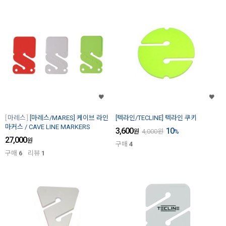
마레스
[마레스/MARES] 케이브 라인
[텍라인/TECLINE] 텍라인 쿠키
마커스 / CAVE LINE MARKERS
3,600
10
원
4,000
원
%
27,000
원
구매
4
구매
6
리뷰
1