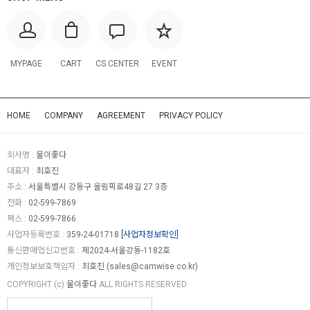
MYPAGE
CART
CS CENTER
EVENT
HOME
COMPANY
AGREEMENT
PRIVACY POLICY
회사명 :
물이좋다
대표자 :
최호진
주소 :
서울특별시 강동구 올림픽로48길 27 3층
전화 :
02-599-7869
팩스 :
02-599-7866
사업자등록번호 :
359-24-01718
[사업자정보확인]
통신판매업신고번호 :
제2024-서울강동-1182호
개인정보보호책임자 :
최호진 (
sales@camwise.co.kr
)
COPYRIGHT (c)
물이좋다
ALL RIGHTS RESERVED.