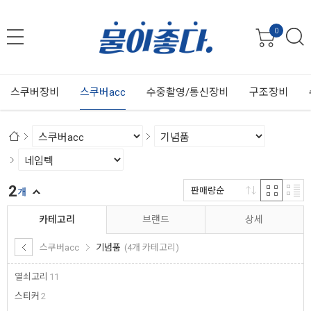
0
스쿠버장비
스쿠버acc
수중촬영/통신장비
구조장비
2
판매량순
개
카테고리
브랜드
상세
스쿠버acc
기념품
(4개 카테고리)
열쇠고리
11
스티커
2