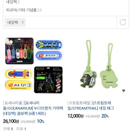
네임텍
2
피규어/기타 기념품
25
네임텍
오셔나리움
[오셔나리
스트림트레일
[스트림트레
움/OCEANARIUM] 누디브렌치 기어텍
일/STREAMTRAIL] 네임 태그
(네임텍) 콤보팩 (6종1세트)
12,000
20
원
15,000
원
%
26,100
10
원
29,000
원
%
구매
5
리뷰
1