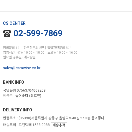
CS CENTER
02-599-7869
장비문의 1번│하우징문의 2번│입찰관련문의 3번
영업시간 : 평일 10:00 ~ 18:00│토요일 10:00 ~ 16:00
일요일 공휴일 (예약방문)
sales@camwise.co.kr
BANK INFO
국민은행 07563704009209
예금주 :
물이좋다 (최호진)
DELIVERY INFO
반품주소 :
(05398)서울특별시 강동구 올림픽로48길 27 3층 물이좋다
배송조회 : 로젠택배 1588-9988
배송추적