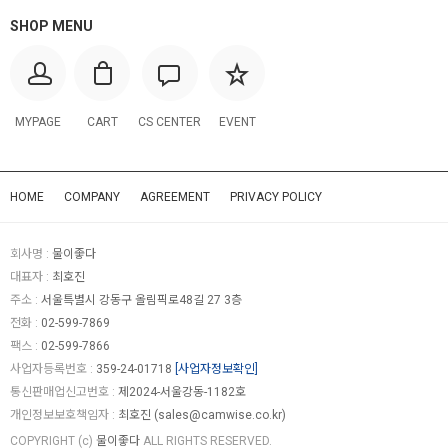
SHOP MENU
MYPAGE
CART
CS CENTER
EVENT
HOME
COMPANY
AGREEMENT
PRIVACY POLICY
회사명 :
물이좋다
대표자 :
최호진
주소 :
서울특별시 강동구 올림픽로48길 27 3층
전화 :
02-599-7869
팩스 :
02-599-7866
사업자등록번호 :
359-24-01718
[사업자정보확인]
통신판매업신고번호 :
제2024-서울강동-1182호
개인정보보호책임자 :
최호진 (
sales@camwise.co.kr
)
COPYRIGHT (c)
물이좋다
ALL RIGHTS RESERVED.