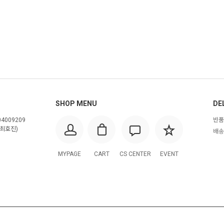
SHOP MENU
DE
4009209
반품
최호진)
배송
MYPAGE
CART
CS CENTER
EVENT