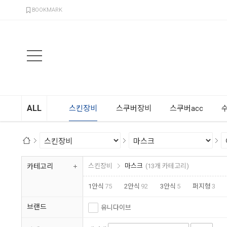
검색
BOOKMARK
ALL
스킨장비
스쿠버장비
스쿠버acc
카테고리
스킨장비
마스크
(13개 카테고리)
1안식
75
2안식
92
3안식
5
퍼지형
3
스트랩커버
19
마스크케이스
9
브랜드
유니다이브