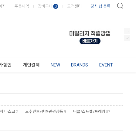
이지
주문내역
장바구니
고객센터
강사·샵 등록
0
가할인
개인결제
NEW
BRANDS
EVENT
착 마스크
2
도수렌즈/렌즈관련상품
9
버클/스트랩/프레임
57