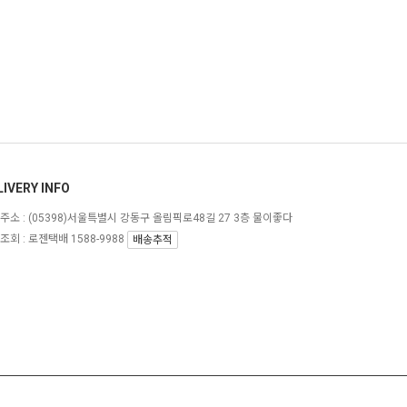
LIVERY INFO
주소 :
(05398)서울특별시 강동구 올림픽로48길 27 3층 물이좋다
조회 : 로젠택배 1588-9988
배송추적