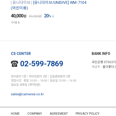
유니다이브
[유니다이브/UNIDIVE] WM-7104
(어린이용)
40,000
20
원
50,000
원
%
구매
1
CS CENTER
BANK INFO
02-599-7869
국민은행 0756370
예금주 :
물이좋다 (
장비문의 1번│하우징문의 2번│입찰관련문의 3번
영업시간 : 평일 10:00 ~ 18:00│토요일 10:00 ~ 16:00
일요일 공휴일 (예약방문)
sales@camwise.co.kr
HOME
COMPANY
AGREEMENT
PRIVACY POLICY