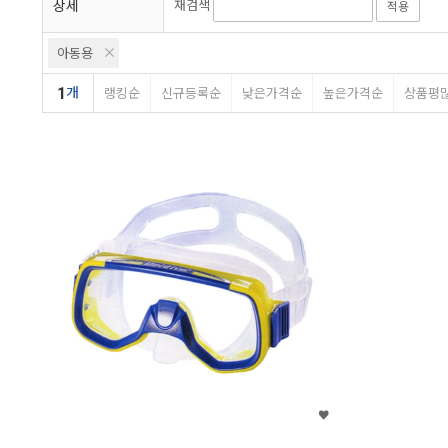
상세
재검색
적용
아동용
1
개
랭킹순
신규등록순
낮은가격순
높은가격순
상품평