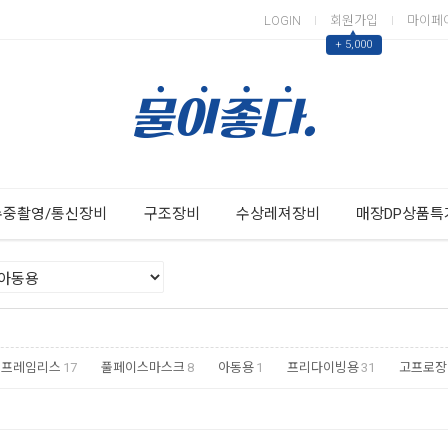
LOGIN
회원가입
마이페
▲
+ 5,000
Next
Previous
수중촬영/통신장비
구조장비
수상레져장비
매장DP상품특
프레임리스
17
풀페이스마스크
8
아동용
1
프리다이빙용
31
고프로장