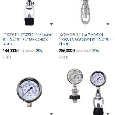
프로다이브
[프로다이브/PRODIVE]
스쿠버아카데미
[스쿠버아카데
탱크 잔압 게이지 / TANK CHECK
미/SCUBA ACADEMY] 탱크 잔압 체크
GUAGE
기 자동
144,000
20
256,000
20
원
180,000
원
%
원
320,000
원
%
구매
5
구매
3