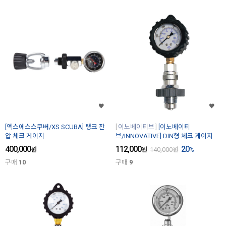
[엑스에스스쿠버/XS SCUBA] 탱크 잔
이노베이티브
[이노베이티
압 체크 게이지
브/INNOVATIVE] DIN형 체크 게이지
400,000
112,000
20
원
원
140,000
원
%
구매
10
구매
9