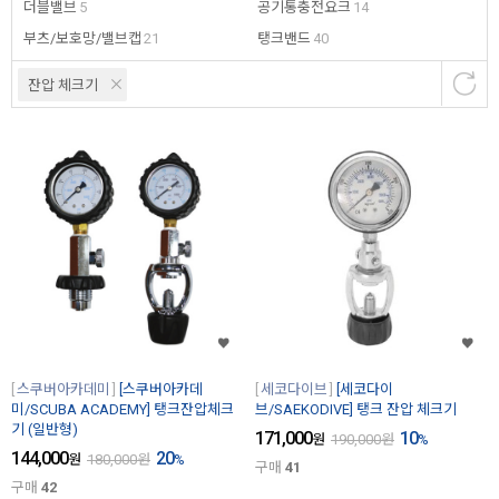
더블밸브
5
공기통충전요크
14
부츠/보호망/밸브캡
21
탱크밴드
40
잔압 체크기
스쿠버아카데미
[스쿠버아카데
세코다이브
[세코다이
미/SCUBA ACADEMY] 탱크잔압체크
브/SAEKODIVE] 탱크 잔압 체크기
기 (일반형)
171,000
10
원
190,000
원
%
144,000
20
원
180,000
원
%
구매
41
구매
42