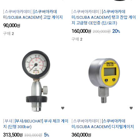
스쿠버아카데미
[스쿠버아카데
스쿠버아카데미
[스쿠버아카데
미/SCUBA ACADEMY] 고압 게이지
미/SCUBA ACADEMY] 탱크 잔압 게이
지 고급형 CE인증 (딘/요크)
90,000
원
160,000
20
원
200,000
원
%
구매
2
구매
2
부샤
[부샤/BEUCHAT] 부샤 체크 게이
스쿠버아카데미
[스쿠버아카데
지 (딘형 300bar)
미/SCUBA ACADEMY] 디지털게이지
313,500
5
360,000
원
330,000
원
%
원