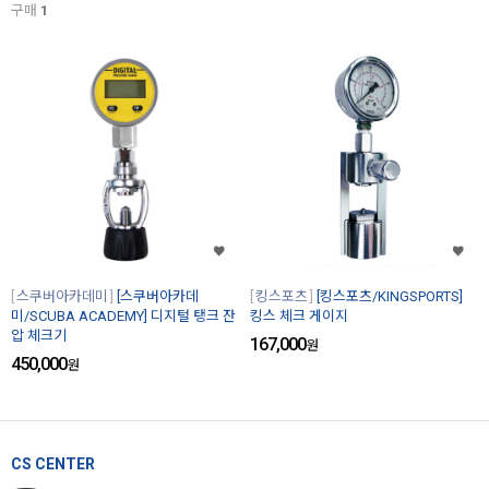
구매
1
스쿠버아카데미
[스쿠버아카데
킹스포츠
[킹스포츠/KINGSPORTS]
미/SCUBA ACADEMY] 디지털 탱크 잔
킹스 체크 게이지
압 체크기
167,000
원
450,000
원
CS CENTER