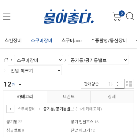
0
스킨장비
스쿠버장비
스쿠버acc
수중촬영/통신장비
12
판매량순
개
카테고리
브랜드
상세
스쿠버장비
공기통/공기통밸브
(11개 카테고리)
공기통
22
공기 전달호스
16
싱글밸브
9
잔압 체크기
12