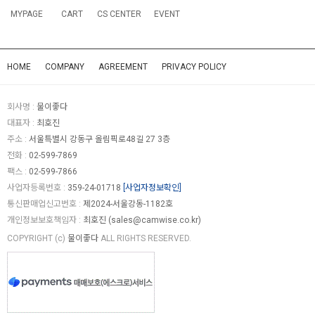
MYPAGE
CART
CS CENTER
EVENT
HOME
COMPANY
AGREEMENT
PRIVACY POLICY
회사명 :
물이좋다
대표자 :
최호진
주소 :
서울특별시 강동구 올림픽로48길 27 3층
전화 :
02-599-7869
팩스 :
02-599-7866
사업자등록번호 :
359-24-01718
[사업자정보확인]
통신판매업신고번호 :
제2024-서울강동-1182호
개인정보보호책임자 :
최호진 (
sales@camwise.co.kr
)
COPYRIGHT (c)
물이좋다
ALL RIGHTS RESERVED.