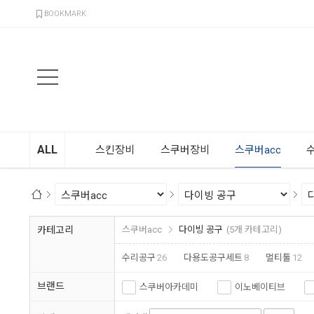
검색
BOOKMARK
ALL
스킨장비
스쿠버장비
스쿠버acc
카테고리
스쿠버acc
다이빙 공구
(5개 카테고리)
수리공구
26
다용도공구세트
8
멀티툴
12
브랜드
스쿠버아카데미
이노베이티브