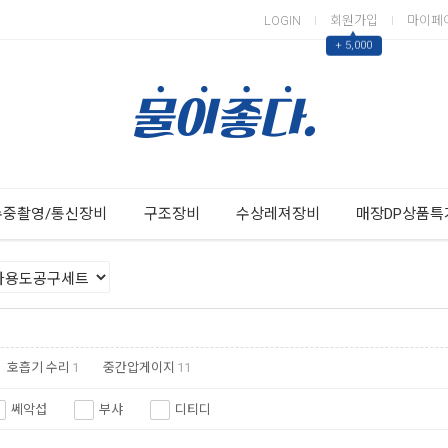
LOGIN
회원가입
마이페
▲
+ 5,000
Next
Previous
수중촬영/통신장비
구조장비
수상레져장비
매장DP상품특
호흡기 수리
1
중간압게이지
11
쎄악섭
부샤
디티디