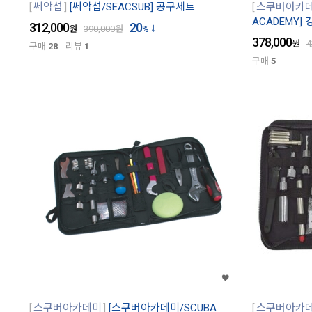
쎄악섭
[쎄악섭/SEACSUB] 공구세트
스쿠버아카
ACADEMY]
312,000
20
원
390,000
원
%
378,000
원
4
구매
28
리뷰
1
구매
5
스쿠버아카데미
[스쿠버아카데미/SCUBA
스쿠버아카