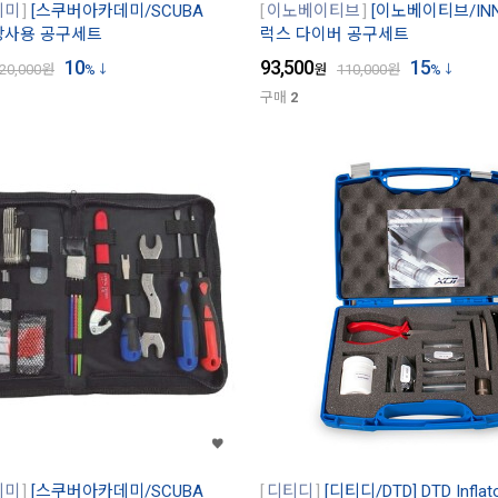
데미
[스쿠버아카데미/SCUBA
이노베이티브
[이노베이티브/INNO
 강사용 공구세트
럭스 다이버 공구세트
10
93,500
15
20,000
원
%
원
110,000
원
%
구매
2
데미
[스쿠버아카데미/SCUBA
디티디
[디티디/DTD] DTD Infl