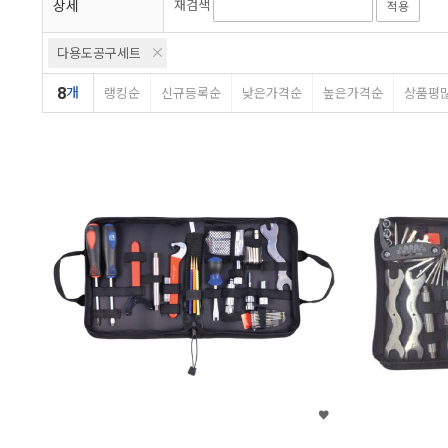
상세
재검색
적용
다용도공구세트
8
개
랭킹순
신규등록순
낮은가격순
높은가격순
상품평