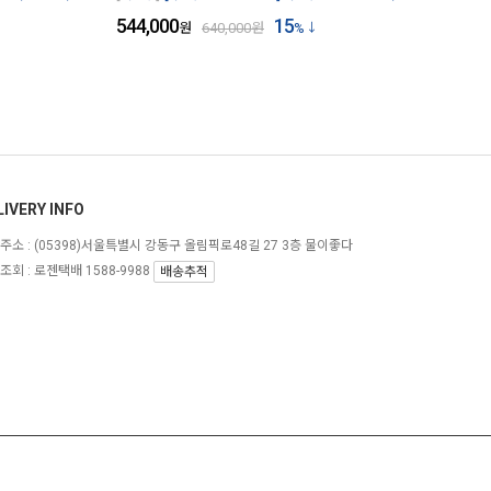
544,000
15
원
640,000
원
%
LIVERY INFO
주소 :
(05398)서울특별시 강동구 올림픽로48길 27 3층 물이좋다
조회 : 로젠택배 1588-9988
배송추적