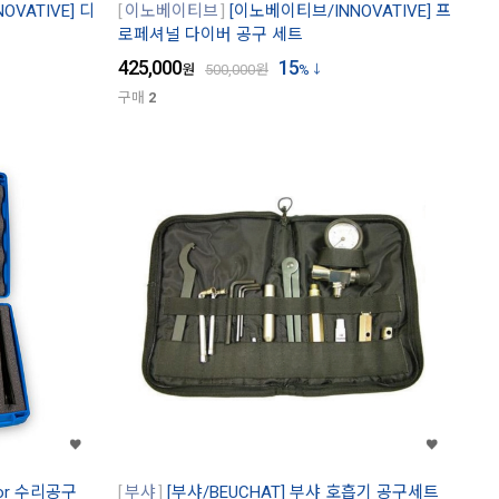
VATIVE] 디
이노베이티브
[이노베이티브/INNOVATIVE] 프
로페셔널 다이버 공구 세트
425,000
15
원
500,000
원
%
구매
2
ator 수리공구
부샤
[부샤/BEUCHAT] 부샤 호흡기 공구세트