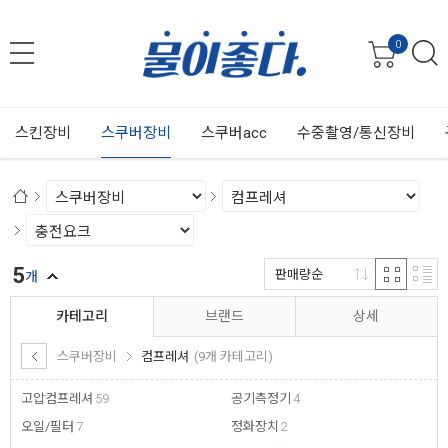
0
스킨장비
스쿠버장비
스쿠버acc
수중촬영/통신장비
5
판매량순
개
카테고리
브랜드
상세
스쿠버장비
컴프레셔
(9개 카테고리)
고압컴프레셔
59
공기측정기
4
오일/필터
7
정화장치
2