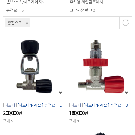
밸브/호스/체크게이지
2
후카용 저압컴프레셔
3
충전요크
5
고압저장 탱크
2
충전요크
나르디
[나르디/NARDI] 충전요크 E
나르디
[나르디/NARDI] 충전요크 B
200,000
180,000
원
원
구매
2
구매
1