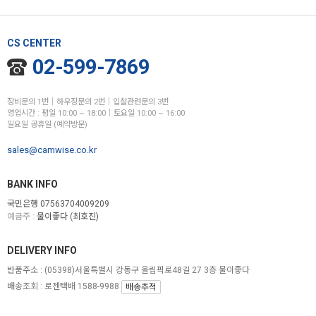
CS CENTER
02-599-7869
장비문의 1번│하우징문의 2번│입찰관련문의 3번
영업시간 : 평일 10:00 ~ 18:00│토요일 10:00 ~ 16:00
일요일 공휴일 (예약방문)
sales@camwise.co.kr
BANK INFO
국민은행 07563704009209
예금주 :
물이좋다 (최호진)
DELIVERY INFO
반품주소 :
(05398)서울특별시 강동구 올림픽로48길 27 3층 물이좋다
배송조회 : 로젠택배 1588-9988
배송추적