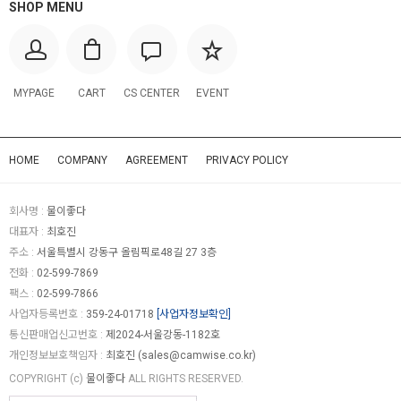
SHOP MENU
MYPAGE
CART
CS CENTER
EVENT
HOME
COMPANY
AGREEMENT
PRIVACY POLICY
회사명 :
물이좋다
대표자 :
최호진
주소 :
서울특별시 강동구 올림픽로48길 27 3층
전화 :
02-599-7869
팩스 :
02-599-7866
사업자등록번호 :
359-24-01718
[사업자정보확인]
통신판매업신고번호 :
제2024-서울강동-1182호
개인정보보호책임자 :
최호진 (
sales@camwise.co.kr
)
COPYRIGHT (c)
물이좋다
ALL RIGHTS RESERVED.