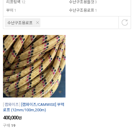
리프팅백
12
수난구조용들것
3
부이
1
수난구조용로프
1
수난구조용로프
캠와이즈
[캠와이즈/CAMWISE] 부력
로프 (12mm/100m,200m)
400,000
원
구매
19