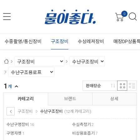
0
수중촬영/통신장비
구조장비
수상레져장비
매장DP상품
1
판매량순
개
카테고리
브랜드
상세
구조장비
수난구조장비
(12개 카테고리)
수난구명장비
16
수심측정기
2
구명자켓
1
비상용호흡기
7