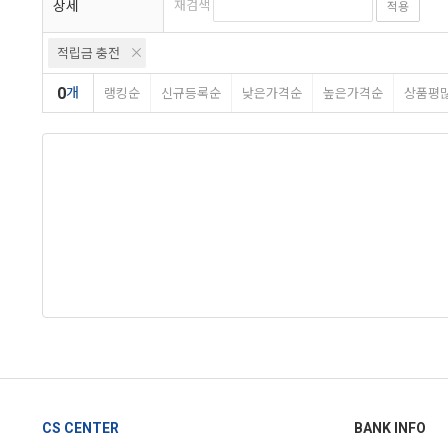
상세
재검색
적용
적립금 충전
0
개
랭킹순
신규등록순
낮은가격순
높은가격순
상품평
CS CENTER
BANK INFO