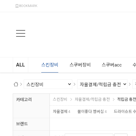
검색
BOOKMARK
ALL
스킨장비
스쿠버장비
스쿠버acc
카테고리
스킨장비
자율결제/적립금 충전
적립금 충
자율결제
4
물이좋다 멤버십
4
드라이슈트 
브랜드