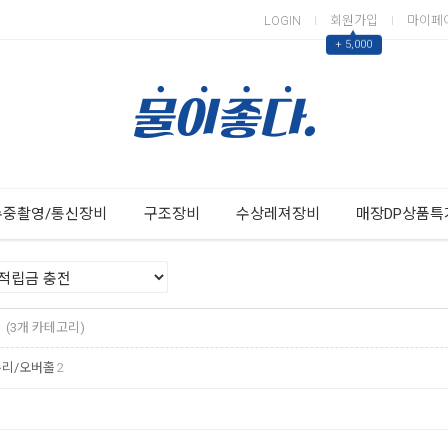
LOGIN
회원가입
마이페
▲
+ 5,000
Next
Previous
수중촬영/통신장비
구조장비
수상레져장비
매장DP상품특
전
(3개 카테고리)
수리/오버홀
2