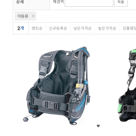
상세
재검색
적용
아동용
2
개
랭킹순
신규등록순
낮은가격순
높은가격순
상품평