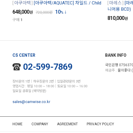
아쿠아텍
[아쿠아텍/AQUATEC] 차일드 / Child
마레스
[마
니어용 BCD)
648,000
10
원
720,000
원
%
810,000
원
구매
1
CS CENTER
BANK INFO
02-599-7869
국민은행 0756370
예금주 :
물이좋다 (
장비문의 1번│하우징문의 2번│입찰관련문의 3번
영업시간 : 평일 10:00 ~ 18:00│토요일 10:00 ~ 16:00
일요일 공휴일 (예약방문)
sales@camwise.co.kr
HOME
COMPANY
AGREEMENT
PRIVACY POLICY