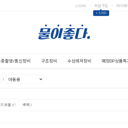
LOGIN
회원가입
마이페
▲
+ 5,000
Next
Previous
수중촬영/통신장비
구조장비
수상레져장비
매장DP상품특
기 부품
87
백팩
3