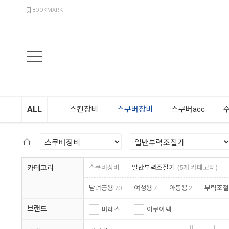
검색
BOOKMARK
ALL
스킨장비
스쿠버장비
스쿠버acc
카테고리
스쿠버장비
일반부력조절기
(5개 카테고리)
남녀공용
70
여성용
7
아동용
2
부력조절
브랜드
마레스
아쿠아텍