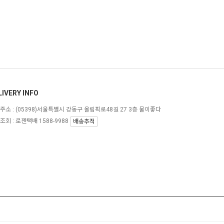
LIVERY INFO
주소 :
(05398)서울특별시 강동구 올림픽로48길 27 3층 물이좋다
조회 : 로젠택배 1588-9988
배송추적