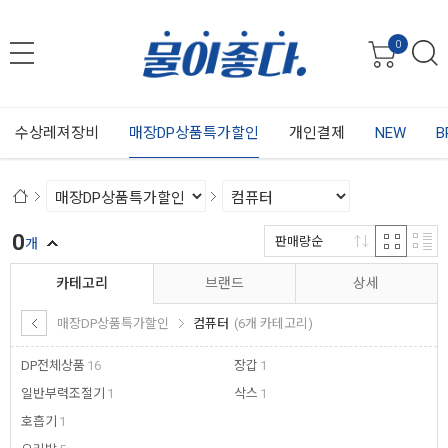
0
수상레져장비
매장DP상품특가할인
개인결제
NEW
B
0
판매량순
개
카테고리
브랜드
상세
매장DP상품특가할인
컴퓨터
(6개 카테고리)
DP전체상품
16
장갑
1
일반부력조절기
1
삭스
1
호흡기
1