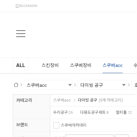
검색
BOOKMARK
ALL
스킨장비
스쿠버장비
스쿠버acc
카테고리
스쿠버acc
다이빙 공구
(5개 카테고리)
수리공구
26
다용도공구세트
8
멀티툴
12
브랜드
스쿠버아카데미