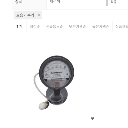
상세
재검색
적용
호흡기 수리
1
개
랭킹순
신규등록순
낮은가격순
높은가격순
상품평