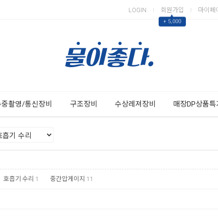
LOGIN
회원가입
마이페
▲
+ 5,000
Next
Previous
수중촬영/통신장비
구조장비
수상레져장비
매장DP상품특
호흡기 수리
1
중간압게이지
11