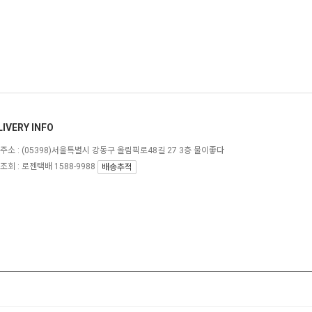
LIVERY INFO
주소 :
(05398)서울특별시 강동구 올림픽로48길 27 3층 물이좋다
조회 : 로젠택배 1588-9988
배송추적