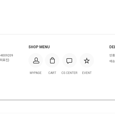
SHOP MENU
DE
4009209
반품
최호진)
배송
MYPAGE
CART
CS CENTER
EVENT