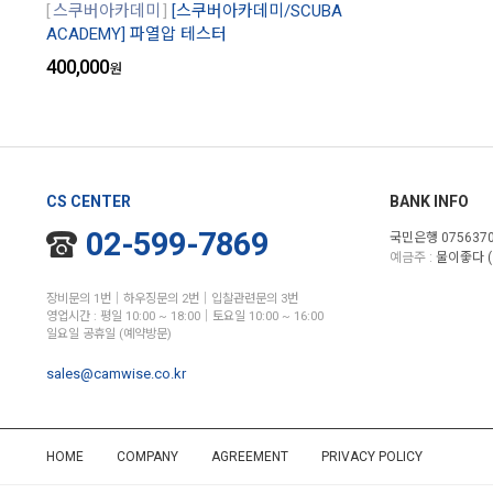
스쿠버아카데미
[스쿠버아카데미/SCUBA
ACADEMY] 파열압 테스터
400,000
원
CS CENTER
BANK INFO
02-599-7869
국민은행 0756370
예금주 :
물이좋다 (
장비문의 1번│하우징문의 2번│입찰관련문의 3번
영업시간 : 평일 10:00 ~ 18:00│토요일 10:00 ~ 16:00
일요일 공휴일 (예약방문)
sales@camwise.co.kr
HOME
COMPANY
AGREEMENT
PRIVACY POLICY