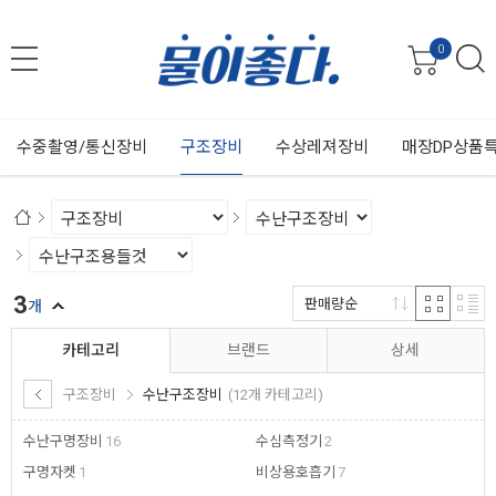
0
수중촬영/통신장비
구조장비
수상레져장비
매장DP상품
3
판매량순
개
카테고리
브랜드
상세
구조장비
수난구조장비
(12개 카테고리)
수난구명장비
16
수심측정기
2
구명자켓
1
비상용호흡기
7