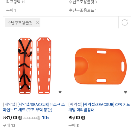
리프팅백
12
수난구조용들것
3
부이
1
수난구조용로프
1
수난구조용들것
쎄악섭
[쎄악섭/SEACSUB] 레스큐 스
쎄악섭
[쎄악섭/SEACSUB] CPR 기도
파인보드 세트 (구조 부력 등판)
개방 머리받침대
531,000
10
85,000
원
590,000
원
%
원
구매
12
구매
3