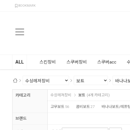
검색
BOOKMARK
ALL
스킨장비
스쿠버장비
스쿠버acc
카테고리
수상레져장비
보트
(4개 카테고리)
고무보트
56
콤비보트
27
바나나보트/레프
브랜드