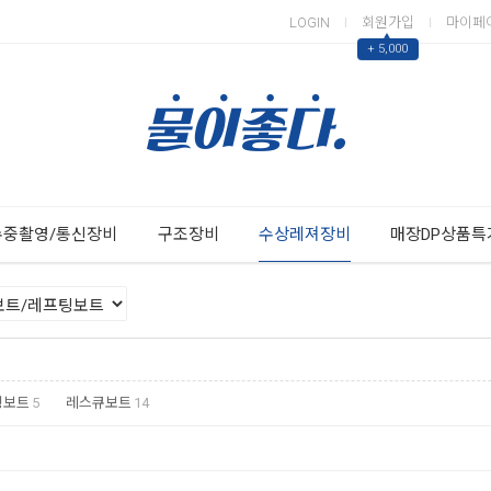
LOGIN
회원가입
마이페
▲
+ 5,000
Next
Previous
수중촬영/통신장비
구조장비
수상레져장비
매장DP상품특
팅보트
5
레스큐보트
14