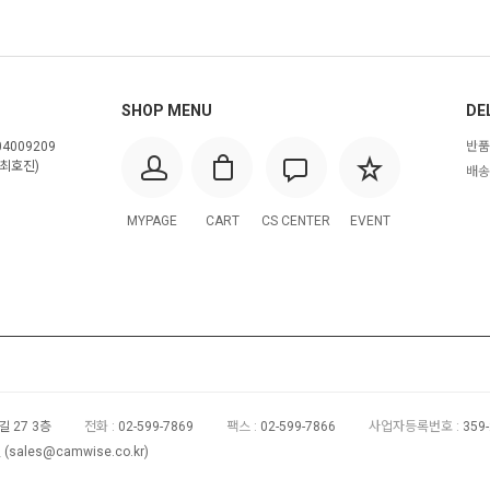
SHOP MENU
DE
4009209
반품
최호진)
배송
MYPAGE
CART
CS CENTER
EVENT
 27 3층
전화 :
02-599-7869
팩스 :
02-599-7866
사업자등록번호 :
359
(
sales@camwise.co.kr
)