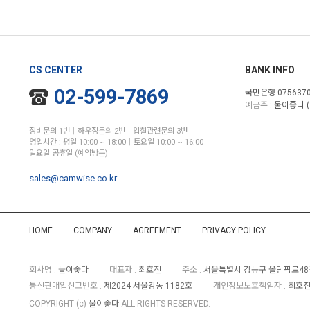
CS CENTER
BANK INFO
02-599-7869
국민은행 0756370
예금주 :
물이좋다 (
장비문의 1번│하우징문의 2번│입찰관련문의 3번
영업시간 : 평일 10:00 ~ 18:00│토요일 10:00 ~ 16:00
일요일 공휴일 (예약방문)
sales@camwise.co.kr
HOME
COMPANY
AGREEMENT
PRIVACY POLICY
회사명 :
물이좋다
대표자 :
최호진
주소 :
서울특별시 강동구 올림픽로48길
통신판매업신고번호 :
제2024-서울강동-1182호
개인정보보호책임자 :
최호진 
COPYRIGHT (c)
물이좋다
ALL RIGHTS RESERVED.