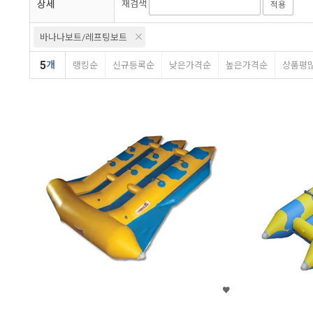
상세
재검색
적용
바나나보트/레프팅보트
5
개
랭킹순
신규등록순
낮은가격순
높은가격순
상품평