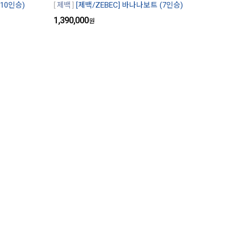
(10인승)
제백
[제백/ZEBEC] 바나나보트 (7인승)
1,390,000
원