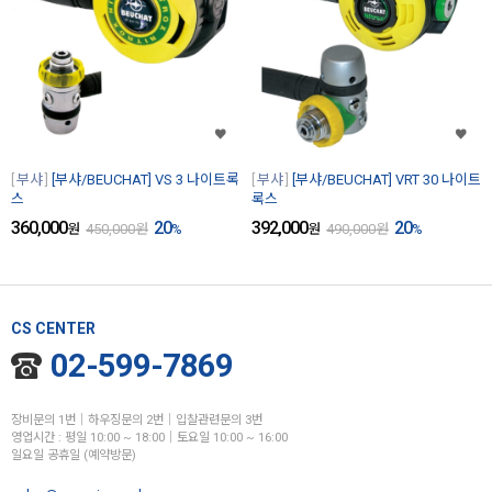
부샤
[부샤/BEUCHAT] VS 3 나이트록
부샤
[부샤/BEUCHAT] VRT 30 나이트
스
록스
360,000
20
392,000
20
원
450,000
원
%
원
490,000
원
%
CS CENTER
02-599-7869
장비문의 1번│하우징문의 2번│입찰관련문의 3번
영업시간 : 평일 10:00 ~ 18:00│토요일 10:00 ~ 16:00
일요일 공휴일 (예약방문)