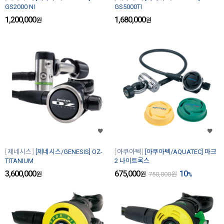
GS2000 NI
GS5000TI
1,200,000
1,680,000
원
원
제네시스
[제네시스/GENESIS] OZ-
아쿠아텍
[아쿠아텍/AQUATEC] 마크
TITANIUM
2 나이트록스
3,600,000
675,000
10
원
원
750,000
원
%