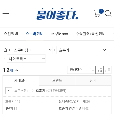
0
스킨장비
스쿠버장비
스쿠버acc
수중촬영/통신장비
12
판매량순
개
카테고리
브랜드
상세
스쿠버장비
호흡기
(9개 카테고리)
호흡기
119
필터/딘캡/먼지마개
26
1단계
31
호흡기 연결 어댑터
93