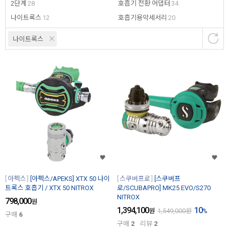
2단계
28
호흡기 전환 어댑터
34
나이트록스
12
호흡기용악세서리
20
나이트록스
아펙스
[아펙스/APEKS] XTX 50 나이
스쿠버프로
[스쿠버프
트록스 호흡기 / XTX 50 NITROX
로/SCUBAPRO] MK25 EVO/S270
NITROX
798,000
원
1,394,100
10
원
1,549,000
원
%
구매
6
구매
2
리뷰
2