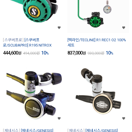
스쿠버프로
[스쿠버프
[텍라인/TECLINE] R1 REC1 O2 100%
로/SCUBAPRO] R195 NITROX
세트
444,600
10
837,000
10
원
494,000
원
%
원
930,000
원
%
제네시스
[제네시스/GENESIS]
제네시스
[제네시스/GENESIS]