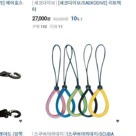
VE] 에어호스
세코다이브
[세코다이브/SAEKODIVE] 리트렉
터
27,000
10
원
30,000
원
%
구매
192
리뷰
11
일랜야드 (양쪽
스쿠버아카데미
[스쿠버아카데미/SCUBA