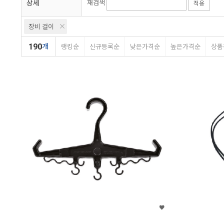
상세
재검색
적용
워터프루프
홀리스
아펙스
장비 걸이
190
개
랭킹순
신규등록순
낮은가격순
높은가격순
상품