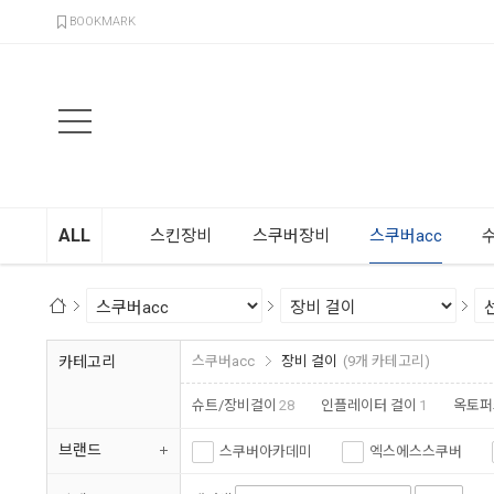
검색
BOOKMARK
ALL
스킨장비
스쿠버장비
스쿠버acc
카테고리
스쿠버acc
장비 걸이
(9개 카테고리)
슈트/장비걸이
28
인플레이터 걸이
1
옥토퍼
브랜드
스쿠버아카데미
엑스에스스쿠버
캠와이즈
세코다이브
아르곤