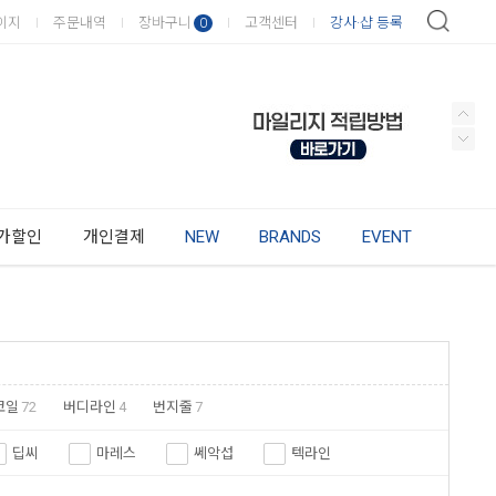
이지
주문내역
장바구니
고객센터
강사·샵 등록
0
가할인
개인결제
NEW
BRANDS
EVENT
코일
72
버디라인
4
번지줄
7
딥씨
마레스
쎄악섭
텍라인
엑스트림
엘프
헬시온
단선