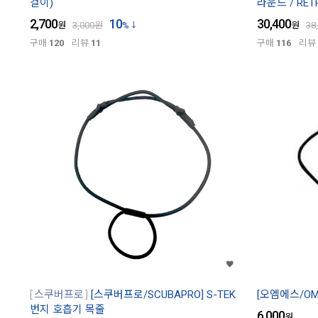
걸이)
라운드 / RET
2,700
10
30,400
원
3,000
원
%
원
38
구매
120
리뷰
11
구매
116
리뷰
스쿠버프로
[스쿠버프로/SCUBAPRO] S-TEK
[오엠에스/OM
번지 호흡기 목줄
6,000
원