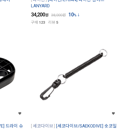
LANYARD
34,200
10
원
38,000
원
%
구매
123
리뷰
5
VE] 드라이 슈
세코다이브
[세코다이브/SAEKODIVE] 숏코일