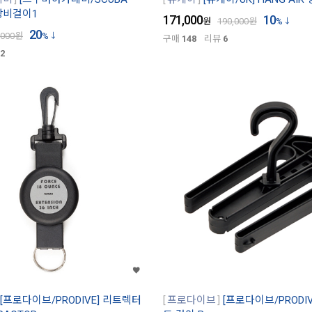
 장비걸이1
171,000
10
원
190,000
원
%
20
,000
원
%
구매
148
리뷰
6
2
[프로다이브/PRODIVE] 리트렉터
프로다이브
[프로다이브/PRODI