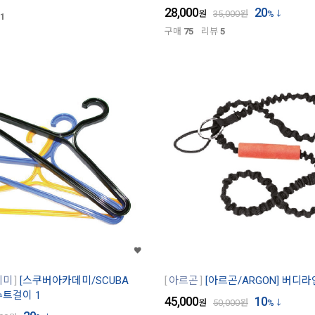
28,000
20
원
35,000
원
%
1
구매
75
리뷰
5
데미
[스쿠버아카데미/SCUBA
아르곤
[아르곤/ARGON] 버디라
 슈트걸이 1
45,000
10
원
50,000
원
%