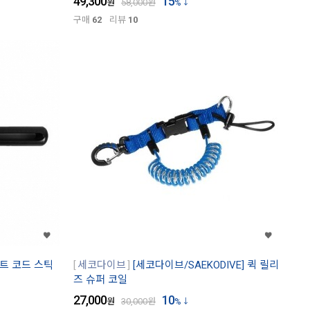
49,300
15
원
58,000
원
%
구매
62
리뷰
10
이트 코드 스틱
세코다이브
[세코다이브/SAEKODIVE] 퀵 릴리
즈 슈퍼 코일
27,000
10
원
30,000
원
%