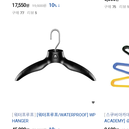
17,550
10
원
19,500
원
%
구매
75
리뷰
1
구매
77
리뷰
5
워터프루프
[워터프루프/WATERPROOF] WP
스쿠버아카
HANGER
ACADEMY]