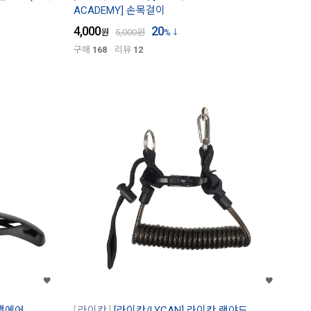
ACADEMY] 손목걸이
4,000
20
원
5,000
원
%
구매
168
리뷰
12
 행에어
라이칸
[라이칸/LYCAN] 라이칸 랜야드