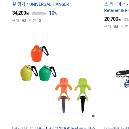
셜 행거 / UNIVERSAL HANGER
스 리테이너 - 
Retainer & Pl
34,200
10
원
38,000
원
%
20,700
원
23
구매
192
리뷰
13
구매
188
리뷰
프로다이브
[프로다이브/PRODIVE] 옥토퍼스
스쿠버아카