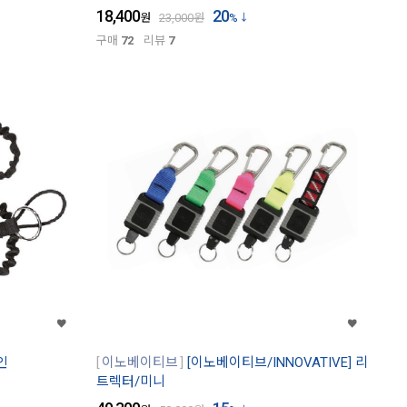
18,400
20
원
23,000
원
%
구매
72
리뷰
7
인
이노베이티브
[이노베이티브/INNOVATIVE] 리
트렉터/미니