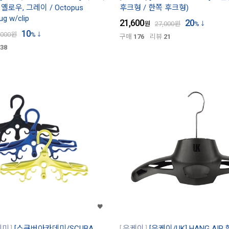
옐로우, 그레이 / Octopus
후크형 / 한쪽 후크형)
ug w/clip
21,600
20
원
27,000
원
%
10
,000
원
%
구매
176
리뷰
21
38
데미
[스쿠버아카데미/SCUBA
유케이
[유케이/UK] HANG AIR