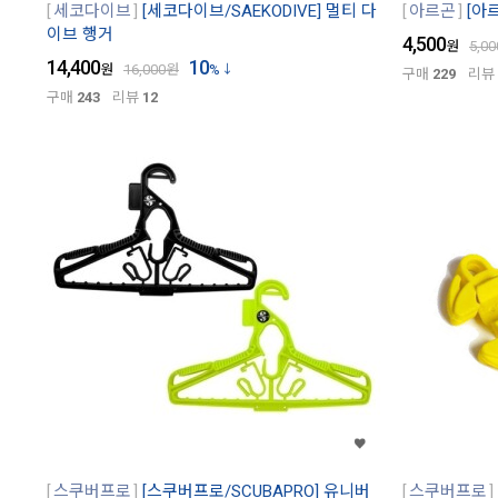
세코다이브
[세코다이브/SAEKODIVE] 멀티 다
아르곤
[아
이브 행거
4,500
원
5,00
14,400
10
원
16,000
원
%
구매
229
리뷰
구매
243
리뷰
12
스쿠버프로
[스쿠버프로/SCUBAPRO] 유니버
스쿠버프로