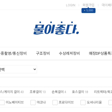
LOGIN
회원가입
마이페
▲
+ 5,000
Next
Previous
수중촬영/통신장비
구조장비
수상레져장비
매장DP상품특
스/게이지 걸이
43
조류걸이
13
손목걸이
4
호스걸이
18
리트렉터/퀵
이노베이티브
아코나
프로다이브
오셔나리움
오엠에스
킹스포츠
스쿠버프로
스트림트레일