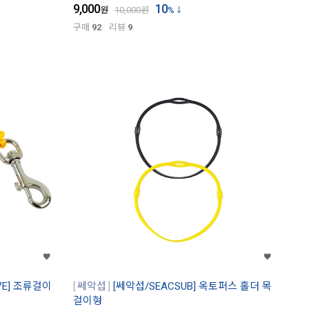
9,000
10
원
10,000
원
%
구매
92
리뷰
9
VE] 조류걸이
쎄악섭
[쎄악섭/SEACSUB] 옥토퍼스 홀더 목
걸이형