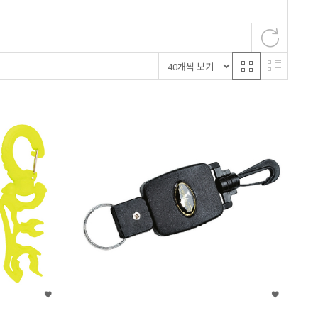
타임
케믹
라이칸
하이랜드