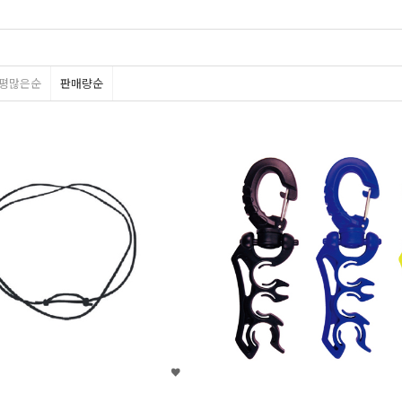
디플리
씨몬스타
유케이
에스텍
다이브
평많은순
판매량순