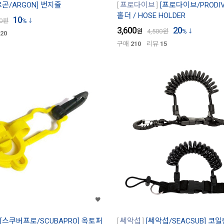
르곤/ARGON] 번지줄
프로다이브
[프로다이브/PRODI
홀더 / HOSE HOLDER
10
0
원
%
3,600
20
원
4,500
원
%
20
구매
210
리뷰
15
[스쿠버프로/SCUBAPRO] 옥토퍼
쎄악섭
[쎄악섭/SEACSUB] 코