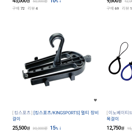
45,000
10
9,600
원
50,000
원
%
원
12,0
구매
72
리뷰
4
구매
69
리뷰
1
킹스포츠
[킹스포츠/KINGSPORTS] 멀티 장비
이노베이티
걸이
목걸이
25,500
15
12,750
원
30,000
원
%
원
15