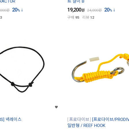
RACTOR
트 걸이 B
20
19,200
20
,000
원
%
원
24,000
원
%
3
구매
95
리뷰
12
S] 넥레이스
프로다이브
[프로다이브/PRODI
일반형 / REEF HOOK