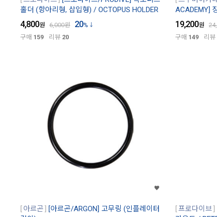
홀더 (항아리형, 삽입형) / OCTOPUS HOLDER
ACADEMY]
4,800
20
19,200
원
6,000
원
%
원
24
구매
159
리뷰
20
구매
149
리뷰
아르곤
[아르곤/ARGON] 고무링 (인플레이터
프로다이브