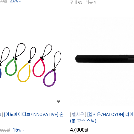
20
00
원
%
구매
65
리뷰
4
브
[이노베이티브/INNOVATIVE] 손
헬시온
[헬시온/HALCYON] 라
(롱 호스 스틱)
15
47,000
,000
원
%
원