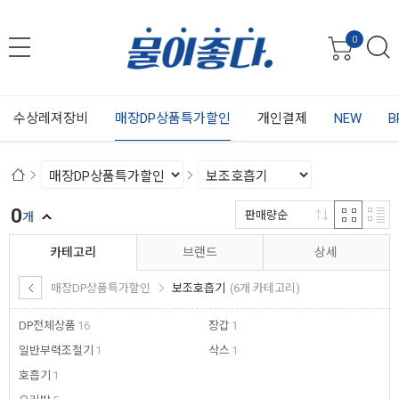
0
수상레져장비
매장DP상품특가할인
개인결제
NEW
B
0
판매량순
개
카테고리
브랜드
상세
매장DP상품특가할인
보조호흡기
(6개 카테고리)
DP전체상품
16
장갑
1
일반부력조절기
1
삭스
1
호흡기
1