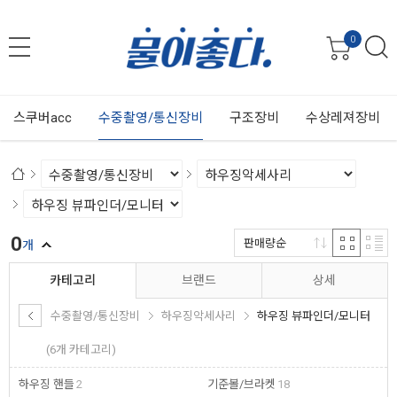
0
스쿠버acc
수중촬영/통신장비
구조장비
수상레져장비
0
판매량순
개
카테고리
브랜드
상세
수중촬영/통신장비
하우징악세사리
하우징 뷰파인더/모니터
(6개 카테고리)
하우징 핸들
2
기준볼/브라켓
18