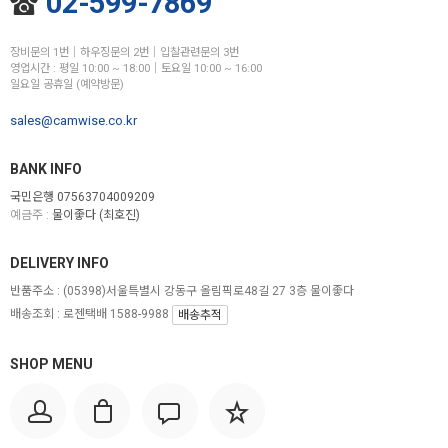
02-599-7869
장비문의 1번│하우징문의 2번│입찰관련문의 3번
영업시간 : 평일 10:00 ~ 18:00│토요일 10:00 ~ 16:00
일요일 공휴일 (예약방문)
sales@camwise.co.kr
BANK INFO
국민은행 07563704009209
예금주 :
물이좋다 (최호진)
DELIVERY INFO
반품주소 :
(05398)서울특별시 강동구 올림픽로48길 27 3층 물이좋다
배송조회 : 로젠택배 1588-9988
배송추적
SHOP MENU