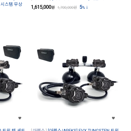
더블 시스템 무상
1,615,000
5
원
1,700,000
원
%
00 트윈 텍 세트
아펙스
[아펙스/APEKS] EVX TUNGSTEN 트윈