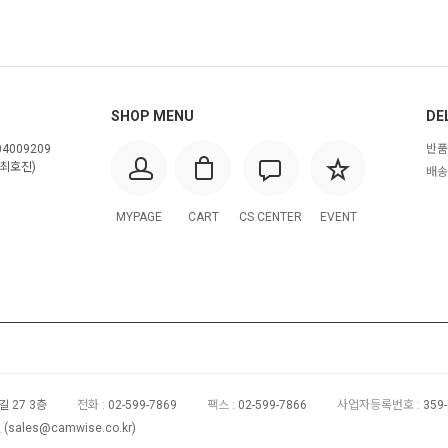
SHOP MENU
DE
4009209
반품
최호진)
배송
MYPAGE
CART
CS CENTER
EVENT
 27 3층
전화 :
02-599-7869
팩스 :
02-599-7866
사업자등록번호 :
359
(
sales@camwise.co.kr
)