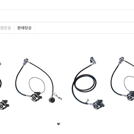
평많은순
판매량순