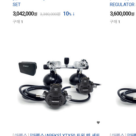
SET
REGULATOR 
3,042,000
10
3,600,000
원
3,380,000
원
%
원
구매
1
구매
1
아펙스
[아펙스/APEKS] XTX50 트윈 텍 세트
아펙스
[아펙