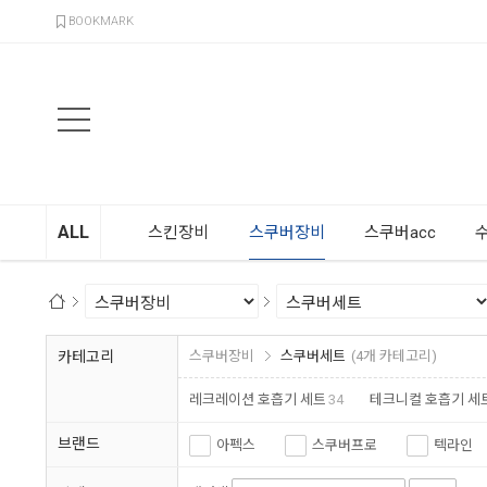
검색
BOOKMARK
ALL
스킨장비
스쿠버장비
스쿠버acc
카테고리
스쿠버장비
스쿠버세트
(4개 카테고리)
레크레이션 호흡기 세트
34
테크니컬 호흡기 세트
브랜드
아펙스
스쿠버프로
텍라인