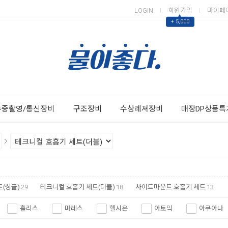
LOGIN
회원가입
마이페
▲
+ 5,000
Next
Previous
수중촬영/통신장비
구조장비
수상레져장비
매장DP상품특
(싱글)
29
테크니컬 호흡기 세트(더블)
18
사이드마운트 호흡기 세트
13
홀리스
마레스
헬시온
아토믹
아쿠아나