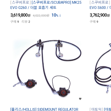
스쿠버프로
[스쿠버프로/SCUBAPRO] MK25
스쿠버프로
EVO G260 / 더블 호흡기 세트
EVO S600 
3,619,800
10
3,762,900
원
4,022,000
원
%
원
구매
9
리뷰
2
구매
9
[홀리스/HOLLIS] SIDEMOUNT REGULATOR
아토믹
[아토