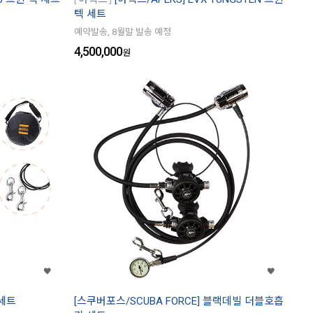
텍 세트
예약발송, 8월말 발송 예정
4,500,000
원
 세트
[스쿠버포스/SCUBA FORCE] 블랙데빌 더블호흡