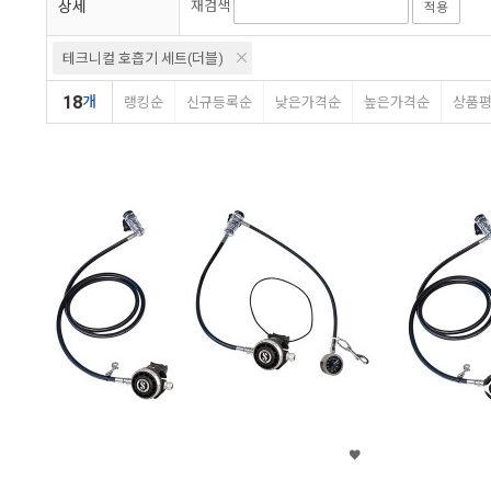
상세
재검색
적용
테크니컬 호흡기 세트(더블)
18
개
랭킹순
신규등록순
낮은가격순
높은가격순
상품