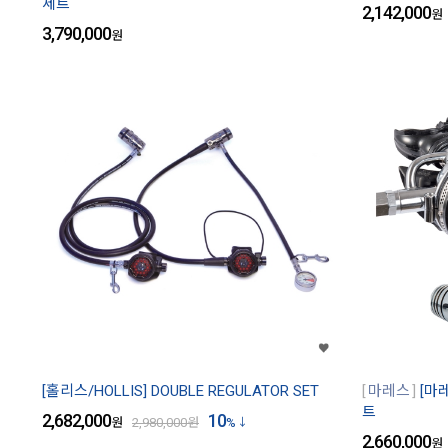
세트
2,142,000
원
3,790,000
원
[홀리스/HOLLIS] DOUBLE REGULATOR SET
마레스
[마레
트
2,682,000
10
원
2,980,000
원
%
2,660,000
원