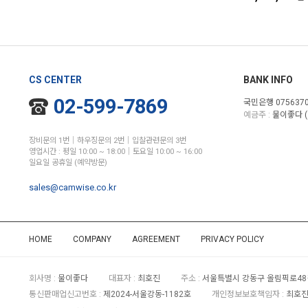
CS CENTER
BANK INFO
02-599-7869
국민은행 0756370
예금주 :
물이좋다 (
장비문의 1번│하우징문의 2번│입찰관련문의 3번
영업시간 : 평일 10:00 ~ 18:00│토요일 10:00 ~ 16:00
일요일 공휴일 (예약방문)
sales@camwise.co.kr
HOME
COMPANY
AGREEMENT
PRIVACY POLICY
회사명 :
물이좋다
대표자 :
최호진
주소 :
서울특별시 강동구 올림픽로48길
통신판매업신고번호 :
제2024-서울강동-1182호
개인정보보호책임자 :
최호진 