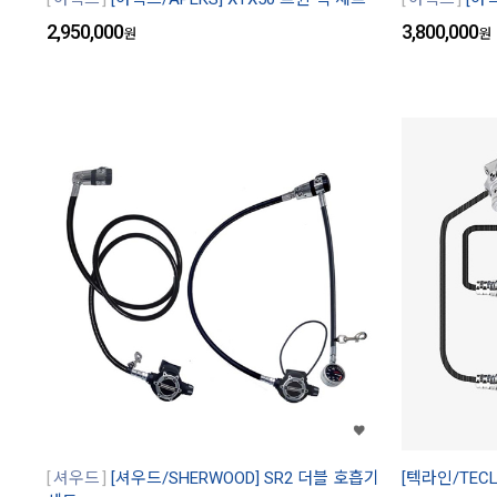
2,950,000
3,800,000
원
원
셔우드
[셔우드/SHERWOOD] SR2 더블 호흡기
[텍라인/TECL