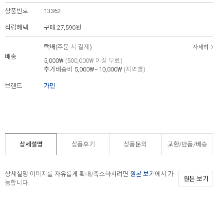
상품번호
13362
적립혜택
구매
27,590원
택배(
주문 시 결제
)
자세히
배송
5,000₩
(500,000₩ 이상 무료)
추가배송비
5,000₩~10,000₩
(지역별)
브랜드
가민
상세설명
상품후기
상품문의
교환/반품/
배송
상세설명 이미지를 자유롭게 확대/축소하시려면
원본 보기
에서 가
원본 보기
능합니다.