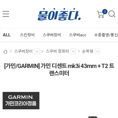
0
ALL
스킨장비
스쿠버장비
스쿠버acc
수중촬영/통
스쿠버장비
스쿠버 컴퓨터
손목형
[가민/GARMIN] 가민 디센트 mk3i 43mm + T2 트
랜스미터