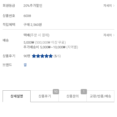
회원등급
20%추가할인
자세히
상품번호
6038
적립혜택
구매
2,560원
택배(
주문 시 결제
)
자세히
배송
5,000₩
(500,000₩ 이상 무료)
추가배송비
5,000₩~10,000₩
(지역별)
상품후기
90
명
(
5
/5)
브랜드
걸
90
1
상세설명
상품후기
상품문의
교환/반품/
배송