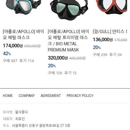
[아폴로/APOLLO] 바이
[아폴로/APOLLO] 바이
[걸/GULL] 만티스 5
오 메탈 마스크
오 메탈 프리미엄 마스
136,000
원
170,000
크 / BIO METAL
174,000
원
300,000
원
20
%
PREMIUM MASK
42
%
구매
259
후기
54
320,000
원
400,000
원
구매
637
후기
114
20
%
구매
126
후기
12
HOME
COMPANY
AGREEMENT
PRIVACY POLICY
회사명 :
물이좋다
대표자 :
최호진
주소 :
서울특별시 강동구 올림픽로48길 27 3층