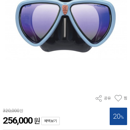
공유
찜
320,000
원
20
%
256,000
원
혜택보기