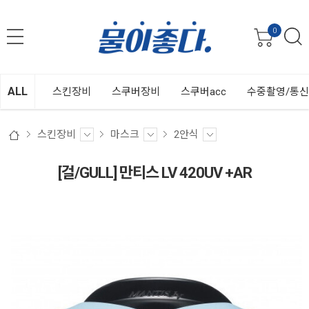
0
ALL
스킨장비
스쿠버장비
스쿠버acc
수중촬영/통
스킨장비
마스크
2안식
[걸/GULL] 만티스 LV 420UV +AR